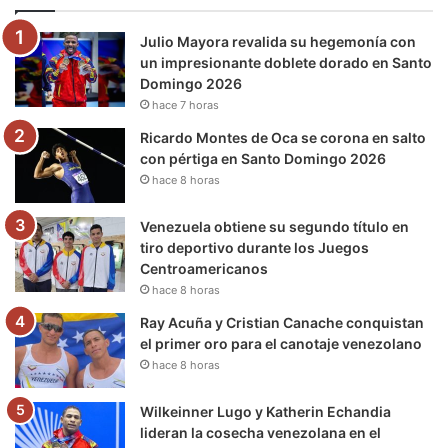
o
e
b
g
r
k
Julio Mayora revalida su hegemonía con
o
r
e
r
a
un impresionante doblete dorado en Santo
Domingo 2026
k
a
m
hace 7 horas
m
Ricardo Montes de Oca se corona en salto
con pértiga en Santo Domingo 2026
hace 8 horas
Venezuela obtiene su segundo título en
tiro deportivo durante los Juegos
Centroamericanos
hace 8 horas
Ray Acuña y Cristian Canache conquistan
el primer oro para el canotaje venezolano
hace 8 horas
Wilkeinner Lugo y Katherin Echandia
lideran la cosecha venezolana en el