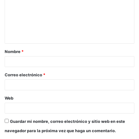
m
e
n
t
a
Nombre
*
r
i
o
Correo electrónico
*
*
Web
Guardar mi nombre, correo electrónico y sitio web en este
navegador para la próxima vez que haga un comentario.