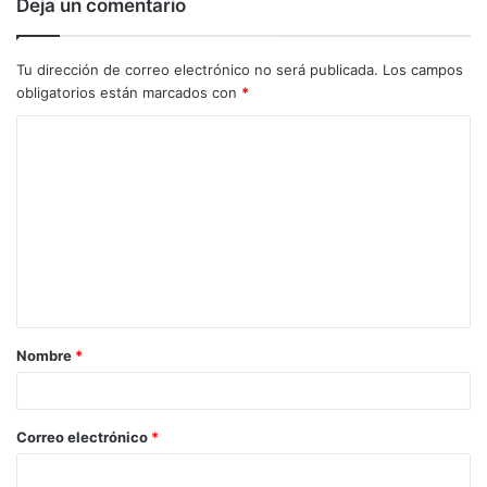
Deja un comentario
Tu dirección de correo electrónico no será publicada.
Los campos
obligatorios están marcados con
*
C
o
m
e
n
t
a
Nombre
*
r
i
o
Correo electrónico
*
*