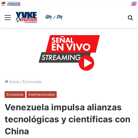
Menu
B
Inicio
/
Economía
Economía
Internacionales
Venezuela impulsa alianzas
tecnológicas y científicas con
China