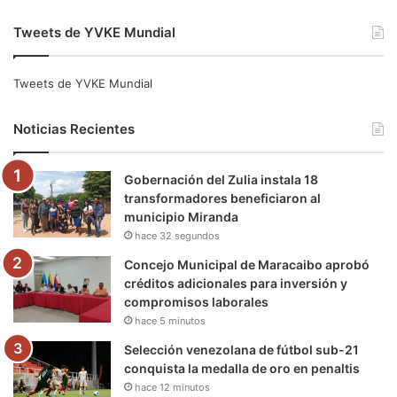
a
w
o
n
e
i
Tweets de YVKE Mundial
c
i
u
s
l
k
e
t
T
t
e
T
Tweets de YVKE Mundial
b
t
u
a
g
o
Noticias Recientes
o
e
b
g
r
k
Gobernación del Zulia instala 18
o
r
e
r
a
transformadores beneficiaron al
municipio Miranda
k
a
m
hace 32 segundos
m
Concejo Municipal de Maracaibo aprobó
créditos adicionales para inversión y
compromisos laborales
hace 5 minutos
Selección venezolana de fútbol sub-21
conquista la medalla de oro en penaltis
hace 12 minutos