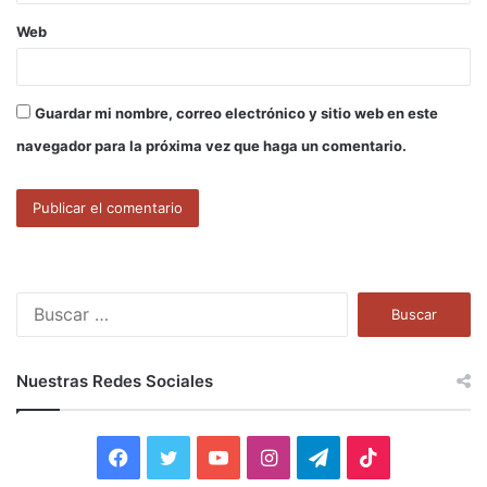
Web
Guardar mi nombre, correo electrónico y sitio web en este
navegador para la próxima vez que haga un comentario.
B
u
s
c
Nuestras Redes Sociales
a
r
:
F
T
Y
I
T
T