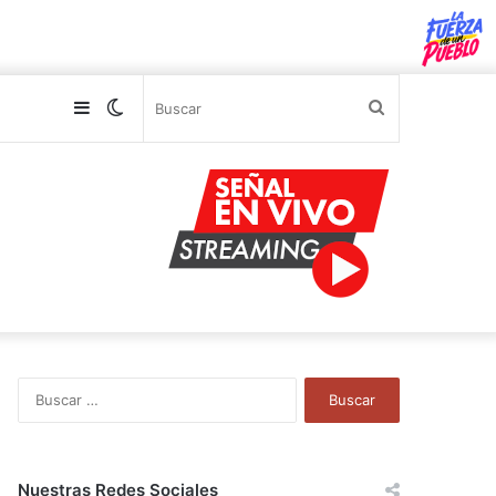
Sidebar
Switch
Buscar
skin
B
u
s
c
a
Nuestras Redes Sociales