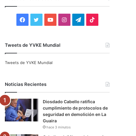
r
:
F
T
Y
I
T
T
a
w
o
n
e
i
c
i
u
s
l
k
Tweets de YVKE Mundial
e
t
T
t
e
T
Tweets de YVKE Mundial
b
t
u
a
g
o
o
e
b
g
r
k
Noticias Recientes
o
r
e
r
a
Diosdado Cabello ratifica
k
a
m
cumplimiento de protocolos de
seguridad en demolición en La
m
Guaira
hace 3 minutos