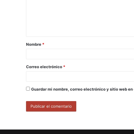
m
e
n
t
a
Nombre
*
r
i
o
Correo electrónico
*
*
Guardar mi nombre, correo electrónico y sitio web en