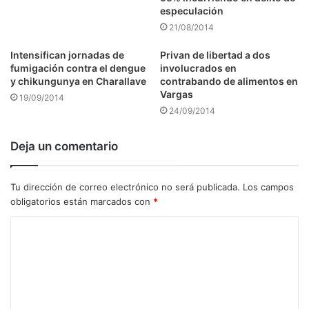
especulación
21/08/2014
Intensifican jornadas de
Privan de libertad a dos
fumigación contra el dengue
involucrados en
y chikungunya en Charallave
contrabando de alimentos en
Vargas
19/09/2014
24/09/2014
Deja un comentario
Tu dirección de correo electrónico no será publicada.
Los campos
obligatorios están marcados con
*
C
o
m
e
n