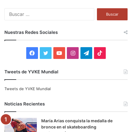
B
u
s
c
Nuestras Redes Sociales
a
r
:
F
T
Y
I
T
T
a
w
o
n
e
i
Tweets de YVKE Mundial
c
i
u
s
l
k
e
t
T
t
e
T
Tweets de YVKE Mundial
b
t
u
a
g
o
Noticias Recientes
o
e
b
g
r
k
María Arias conquista la medalla de
o
r
e
r
a
bronce en el skateboarding