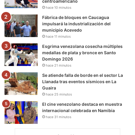
centroamericano
k
a
m
hace 10 minutos
m
Fábrica de bloques en Caucagua
impulsará la industrialización del
municipio Acevedo
hace 11 minutos
Esgrima venezolana cosecha múltiples
medallas de plata y bronce en Santo
Domingo 2026
hace 21 minutos
Se atiende falla de borde en el sector La
Llanada tras eventos sísmicos en La
Guaira
hace 25 minutos
El cine venezolano destaca en muestra
internacional celebrada en Namibia
hace 31 minutos