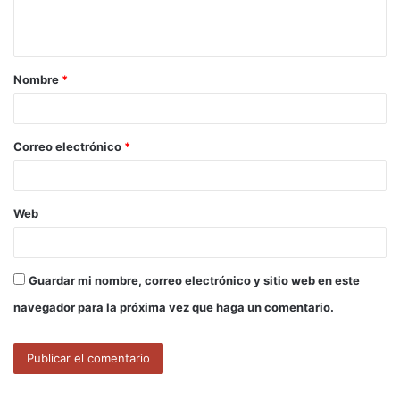
n
t
a
Nombre
*
r
i
o
Correo electrónico
*
*
Web
Guardar mi nombre, correo electrónico y sitio web en este
navegador para la próxima vez que haga un comentario.