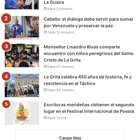
La Guaira
k
a
m
hace 3 minutos
m
Cabello: el diálogo debe servir para sumar
por Venezuela y preservar la paz
hace 12 minutos
Monseñor Lisandro Rivas comparte
encuentro con niños peregrinos del Santo
Cristo de La Grita
hace 47 minutos
La Grita celebra 450 años de historia, fe y
resistencia en el Táchira
hace 54 minutos
Escritoras merideñas obtienen el segundo
lugar en el Festival Internacional de Poesía
hace 1 hora
Cargar Mas