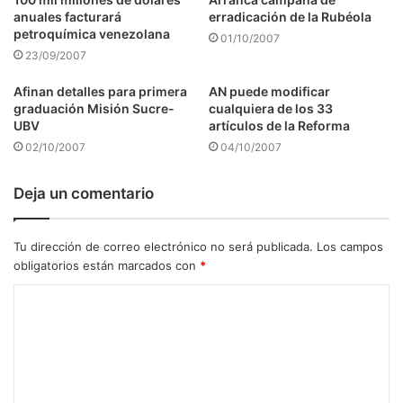
anuales facturará
erradicación de la Rubéola
petroquímica venezolana
01/10/2007
23/09/2007
Afinan detalles para primera
AN puede modificar
graduación Misión Sucre-
cualquiera de los 33
UBV
artículos de la Reforma
02/10/2007
04/10/2007
Deja un comentario
Tu dirección de correo electrónico no será publicada.
Los campos
obligatorios están marcados con
*
C
o
m
e