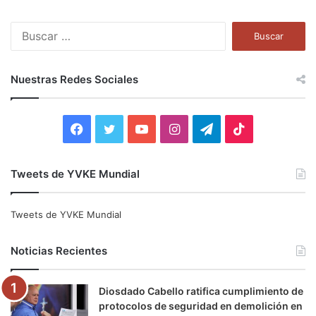
B
u
s
c
Nuestras Redes Sociales
a
r
:
F
T
Y
I
T
T
a
w
o
n
e
i
Tweets de YVKE Mundial
c
i
u
s
l
k
e
t
T
t
e
T
Tweets de YVKE Mundial
b
t
u
a
g
o
Noticias Recientes
o
e
b
g
r
k
Diosdado Cabello ratifica cumplimiento de
o
r
e
r
a
protocolos de seguridad en demolición en