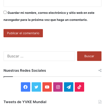
Guardar mi nombre, correo electrónico y sitio web en este
navegador para la próxima vez que haga un comentario.
B
u
s
c
Nuestras Redes Sociales
a
r
:
F
T
Y
I
T
T
a
w
o
n
e
i
Tweets de YVKE Mundial