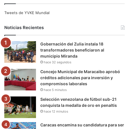
c
i
u
s
l
k
e
t
T
t
e
T
Tweets de YVKE Mundial
b
t
u
a
g
o
Noticias Recientes
o
e
b
g
r
k
Gobernación del Zulia instala 18
o
r
e
r
a
transformadores beneficiaron al
municipio Miranda
k
a
m
hace 32 segundos
m
Concejo Municipal de Maracaibo aprobó
créditos adicionales para inversión y
compromisos laborales
hace 5 minutos
Selección venezolana de fútbol sub-21
conquista la medalla de oro en penaltis
hace 12 minutos
Caracas encamina su candidatura para ser