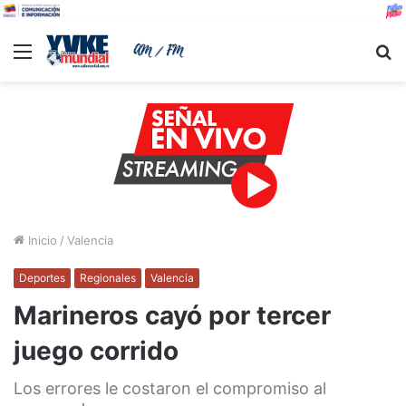
Menu
B
Inicio
/
Valencia
Deportes
Regionales
Valencia
Marineros cayó por tercer
juego corrido
Los errores le costaron el compromiso al