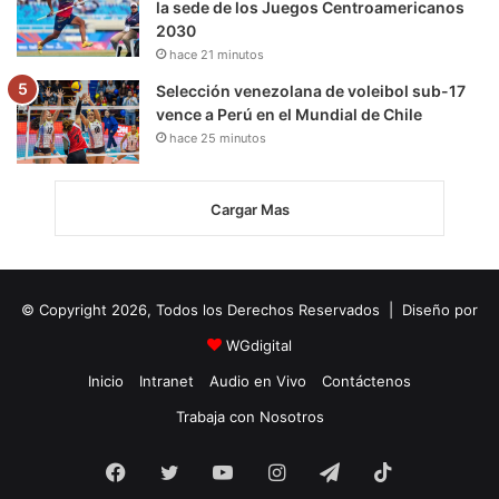
la sede de los Juegos Centroamericanos
2030
hace 21 minutos
Selección venezolana de voleibol sub-17
vence a Perú en el Mundial de Chile
hace 25 minutos
Cargar Mas
© Copyright 2026, Todos los Derechos Reservados | Diseño por
WGdigital
Inicio
Intranet
Audio en Vivo
Contáctenos
Trabaja con Nosotros
Facebook
Twitter
YouTube
Instagram
Telegram
TikTok