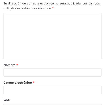
Tu dirección de correo electrónico no será publicada.
Los campos
obligatorios están marcados con
*
C
o
m
e
n
t
a
Nombre
*
r
i
o
Correo electrónico
*
*
Web