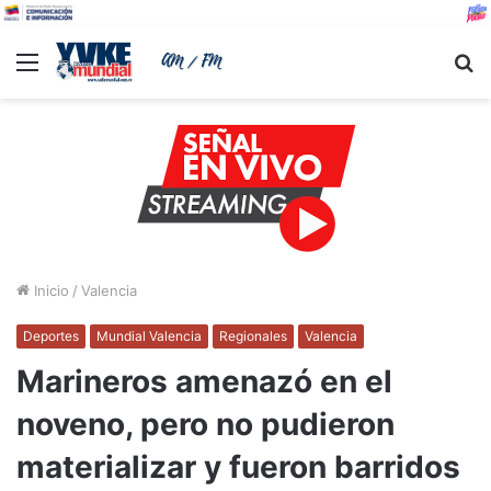
Menu
B
Inicio
/
Valencia
Deportes
Mundial Valencia
Regionales
Valencia
Marineros amenazó en el
noveno, pero no pudieron
materializar y fueron barridos