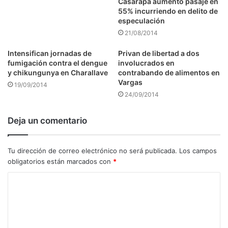
Casarapa aumentó pasaje en
55% incurriendo en delito de
especulación
21/08/2014
Intensifican jornadas de
Privan de libertad a dos
fumigación contra el dengue
involucrados en
y chikungunya en Charallave
contrabando de alimentos en
Vargas
19/09/2014
24/09/2014
Deja un comentario
Tu dirección de correo electrónico no será publicada.
Los campos
obligatorios están marcados con
*
C
o
m
e