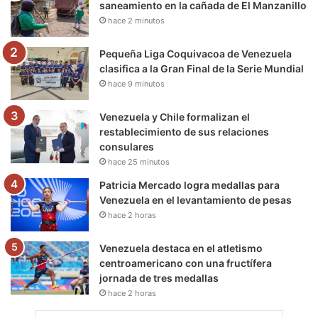
saneamiento en la cañada de El Manzanillo
hace 2 minutos
k
a
m
m
Pequeña Liga Coquivacoa de Venezuela
clasifica a la Gran Final de la Serie Mundial
hace 9 minutos
Venezuela y Chile formalizan el
restablecimiento de sus relaciones
consulares
hace 25 minutos
Patricia Mercado logra medallas para
Venezuela en el levantamiento de pesas
hace 2 horas
Venezuela destaca en el atletismo
centroamericano con una fructífera
jornada de tres medallas
hace 2 horas