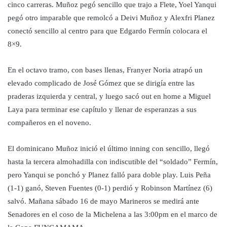
cinco carreras. Muñoz pegó sencillo que trajo a Flete, Yoel Yanqui
pegó otro imparable que remolcó a Deivi Muñoz y Alexfri Planez
conectó sencillo al centro para que Edgardo Fermín colocara el
8×9.
En el octavo tramo, con bases llenas, Franyer Noria atrapó un
elevado complicado de José Gómez que se dirigía entre las
praderas izquierda y central, y luego sacó out en home a Miguel
Laya para terminar ese capítulo y llenar de esperanzas a sus
compañeros en el noveno.
El dominicano Muñoz inició el último inning con sencillo, llegó
hasta la tercera almohadilla con indiscutible del “soldado” Fermín,
pero Yanqui se ponchó y Planez falló para doble play. Luis Peña
(1-1) ganó, Steven Fuentes (0-1) perdió y Robinson Martínez (6)
salvó. Mañana sábado 16 de mayo Marineros se medirá ante
Senadores en el coso de la Michelena a las 3:00pm en el marco de