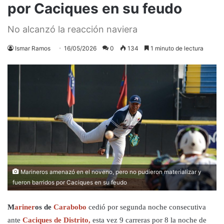
por Caciques en su feudo
No alcanzó la reacción naviera
Ismar Ramos
16/05/2026
0
134
1 minuto de lectura
Marineros amenazó en el noveno, pero no pudieron materializar y
fueron barridos por Caciques en su feudo
M
ariner
os de
Carabobo
cedió por segunda noche consecutiva
ante
Caciques de Distrito,
esta vez 9 carreras por 8 la noche de