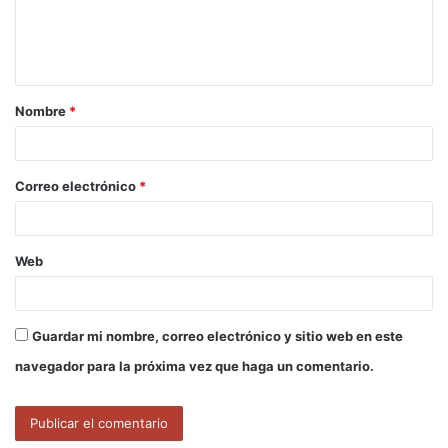
n
t
a
Nombre
*
r
i
o
Correo electrónico
*
*
Web
Guardar mi nombre, correo electrónico y sitio web en este
navegador para la próxima vez que haga un comentario.