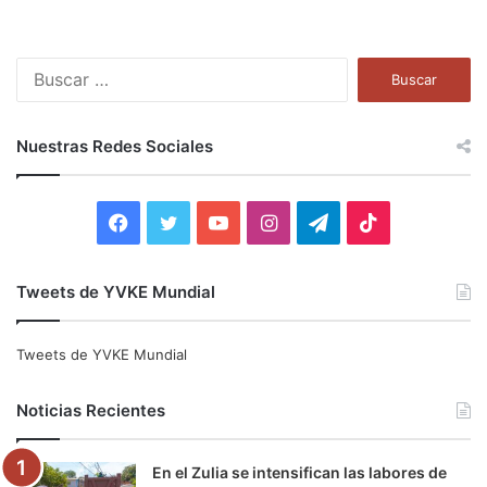
B
u
s
c
Nuestras Redes Sociales
a
r
:
F
T
Y
I
T
T
a
w
o
n
e
i
Tweets de YVKE Mundial
c
i
u
s
l
k
e
t
T
t
e
T
Tweets de YVKE Mundial
b
t
u
a
g
o
Noticias Recientes
o
e
b
g
r
k
En el Zulia se intensifican las labores de
o
r
e
r
a