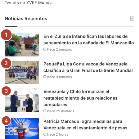
e
t
T
t
e
T
Tweets de YVKE Mundial
b
t
u
a
g
o
Noticias Recientes
o
e
b
g
r
k
En el Zulia se intensifican las labores de
o
r
e
r
a
saneamiento en la cañada de El Manzanillo
hace 2 minutos
k
a
m
m
Pequeña Liga Coquivacoa de Venezuela
clasifica a la Gran Final de la Serie Mundial
hace 9 minutos
Venezuela y Chile formalizan el
restablecimiento de sus relaciones
consulares
hace 25 minutos
Patricia Mercado logra medallas para
Venezuela en el levantamiento de pesas
hace 2 horas