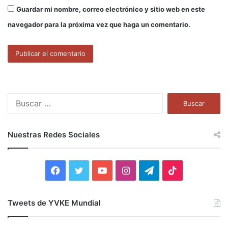
Guardar mi nombre, correo electrónico y sitio web en este
navegador para la próxima vez que haga un comentario.
B
u
s
c
Nuestras Redes Sociales
a
r
:
F
T
Y
I
T
T
a
w
o
n
e
i
Tweets de YVKE Mundial
c
i
u
s
l
k