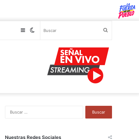
Sidebar
Switch
Buscar
skin
B
u
s
c
a
Nuestras Redes Sociales