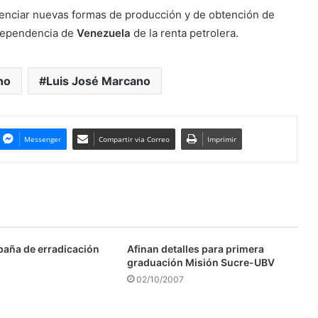
enciar nuevas formas de producción y de obtención de
 dependencia de
Venezuela
de la renta petrolera.
no
Luis José Marcano
Messenger
Compartir via Correo
Imprimir
aña de erradicación
Afinan detalles para primera
graduación Misión Sucre-UBV
02/10/2007