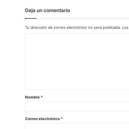
Deja un comentario
Tu dirección de correo electrónico no será publicada.
Los
C
o
m
e
n
t
a
Nombre
*
r
i
o
Correo electrónico
*
*