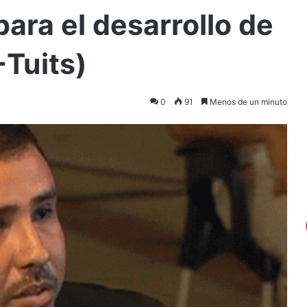
para el desarrollo de
+Tuits)
0
91
Menos de un minuto