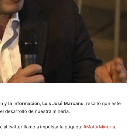
n y la Información, Luis José Marcano,
resaltó que este
 el desarrollo de nuestra minería.
ial twitter llamó a impulsar la etiqueta
#MotorMineria
.