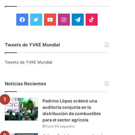
r
:
F
T
Y
I
T
T
a
w
o
n
e
i
c
i
u
s
l
k
Tweets de YVKE Mundial
e
t
T
t
e
T
Tweets de YVKE Mundial
b
t
u
a
g
o
o
e
b
g
r
k
Noticias Recientes
o
r
e
r
a
Padrino López ordenó una
k
a
m
auditoría conjunta en la
distribución de combustible
m
para el sector agrícola
hace 59 segundos