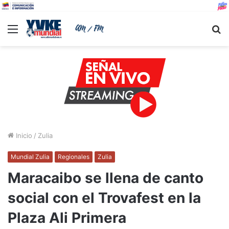
Menu
B
Inicio
/
Zulia
Mundial Zulia
Regionales
Zulia
Maracaibo se llena de canto
social con el Trovafest en la
Plaza Ali Primera