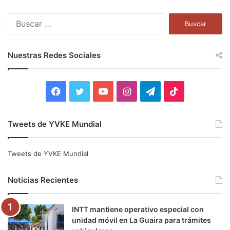
B
u
s
c
Nuestras Redes Sociales
a
r
:
F
T
Y
I
T
T
a
w
o
n
e
i
Tweets de YVKE Mundial
c
i
u
s
l
k
e
t
T
t
e
T
Tweets de YVKE Mundial
b
t
u
a
g
o
Noticias Recientes
o
e
b
g
r
k
INTT mantiene operativo especial con
o
r
e
r
a
unidad móvil en La Guaira para trámites