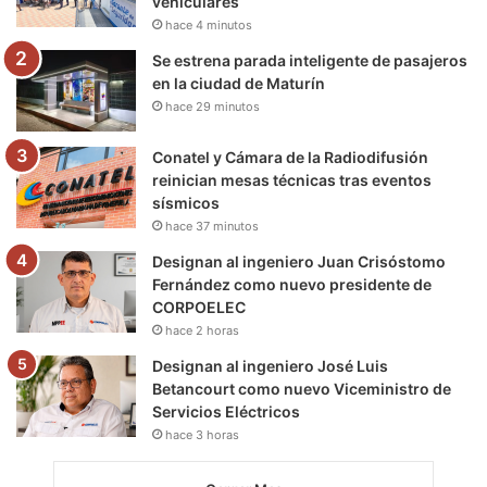
vehiculares
k
a
m
hace 4 minutos
m
Se estrena parada inteligente de pasajeros
en la ciudad de Maturín
hace 29 minutos
Conatel y Cámara de la Radiodifusión
reinician mesas técnicas tras eventos
sísmicos
hace 37 minutos
Designan al ingeniero Juan Crisóstomo
Fernández como nuevo presidente de
CORPOELEC
hace 2 horas
Designan al ingeniero José Luis
Betancourt como nuevo Viceministro de
Servicios Eléctricos
hace 3 horas