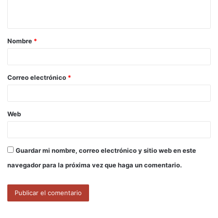
t
a
Nombre
*
r
i
o
Correo electrónico
*
*
Web
Guardar mi nombre, correo electrónico y sitio web en este
navegador para la próxima vez que haga un comentario.