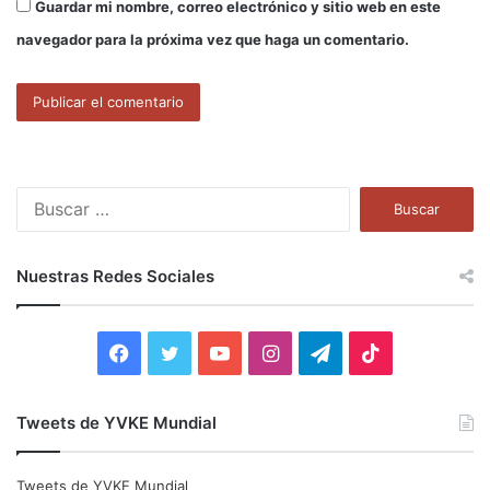
Guardar mi nombre, correo electrónico y sitio web en este
navegador para la próxima vez que haga un comentario.
B
u
s
c
Nuestras Redes Sociales
a
r
:
F
T
Y
I
T
T
a
w
o
n
e
i
Tweets de YVKE Mundial
c
i
u
s
l
k
e
t
T
t
e
T
Tweets de YVKE Mundial