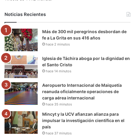
b
t
u
a
g
o
Noticias Recientes
o
e
b
g
r
k
Más de 300 mil peregrinos desbordan de
o
r
e
r
a
fe a La Grita en sus 416 años
hace 2 minutos
k
a
m
m
Iglesia de Táchira aboga por la dignidad en
el Santo Cristo
hace 14 minutos
Aeropuerto Internacional de Maiquetía
reanuda oficialmente operaciones de
carga aérea internacional
hace 35 minutos
Mincyt y la UCV afianzan alianza para
impulsar la investigación científica en el
país
hace 37 minutos