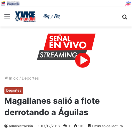
Menu
B
Inicio
/
Deportes
Deportes
Magallanes salió a flote
derrotando a Águilas
administración
07/12/2016
0
103
1 minuto de lectura