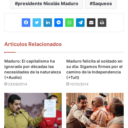
presidente Nicolás Maduro
Saqueos
Articulos Relacionados
Maduro: El capitalismo ha
Maduro felicita al soldado en
ignorado por décadas las
su día: Sigamos firmes por el
necesidades de la naturaleza
camino de la Independencia
(+Audio)
(+Tuit)
23/09/2014
10/10/2014