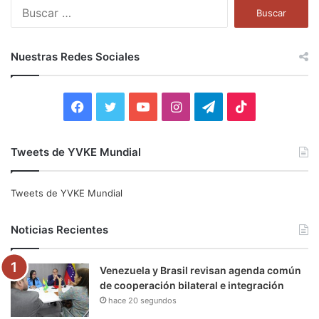
B
u
s
c
Nuestras Redes Sociales
a
r
:
F
T
Y
I
T
T
a
w
o
n
e
i
Tweets de YVKE Mundial
c
i
u
s
l
k
e
t
T
t
e
T
Tweets de YVKE Mundial
b
t
u
a
g
o
Noticias Recientes
o
e
b
g
r
k
Venezuela y Brasil revisan agenda común
o
r
e
r
a
de cooperación bilateral e integración
hace 20 segundos
k
a
m