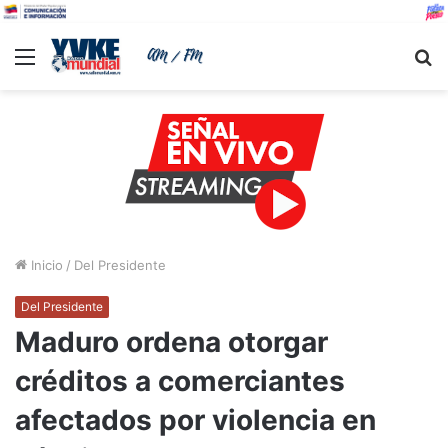
Menu
B
Inicio
/
Del Presidente
Del Presidente
Maduro ordena otorgar
créditos a comerciantes
afectados por violencia en