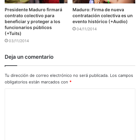
Presidente Maduro firmará
Maduro: Firma de nueva
contrato colectivo para
contratación colectiva es un
beneficiar y proteger a los
evento histórico (+Audio)
funcionarios públicos
04/11/2014
(+Tuits)
03/11/2014
Deja un comentario
Tu dirección de correo electrónico no será publicada.
Los campos
obligatorios están marcados con
*
C
o
m
e
n