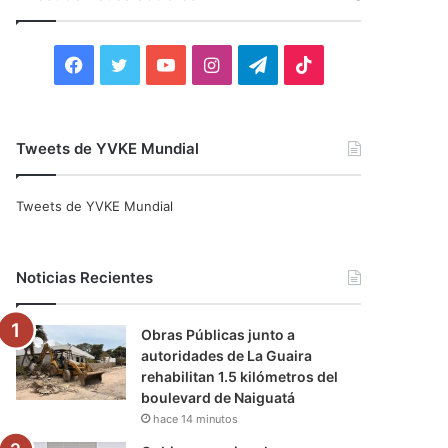
r
:
F
T
Y
I
T
T
a
w
o
n
e
i
c
i
u
s
l
k
Tweets de YVKE Mundial
e
t
T
t
e
T
Tweets de YVKE Mundial
b
t
u
a
g
o
o
e
b
g
r
k
Noticias Recientes
o
r
e
r
a
Obras Públicas junto a
k
a
m
autoridades de La Guaira
rehabilitan 1.5 kilómetros del
m
boulevard de Naiguatá
hace 14 minutos