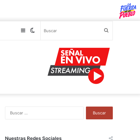
Sidebar
Switch
Buscar
skin
B
u
s
c
a
Nuestras Redes Sociales