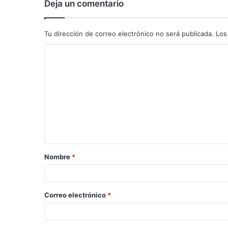
Deja un comentario
Tu dirección de correo electrónico no será publicada.
Los
C
o
m
e
n
t
a
Nombre
*
r
i
o
Correo electrónico
*
*