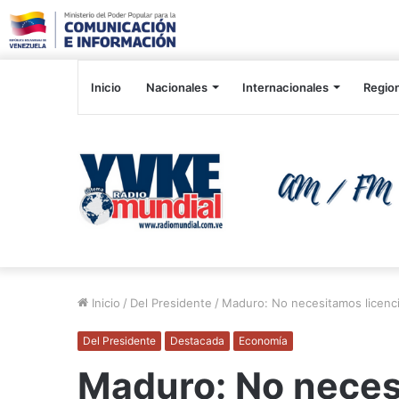
Inicio
Nacionales
Internacionales
Regio
Inicio
/
Del Presidente
/
Maduro: No necesitamos licenci
Del Presidente
Destacada
Economía
Maduro: No neces