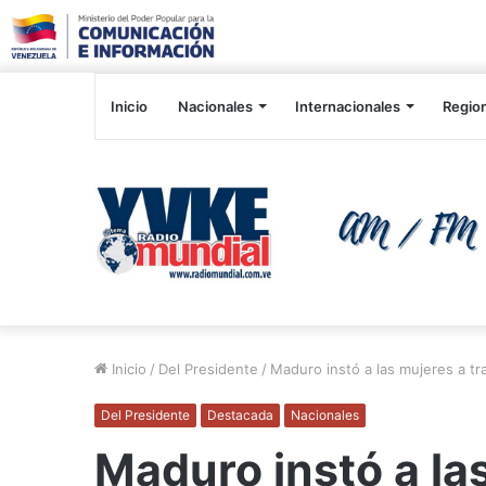
Inicio
Nacionales
Internacionales
Regio
Inicio
/
Del Presidente
/
Maduro instó a las mujeres a tr
Del Presidente
Destacada
Nacionales
Maduro instó a la