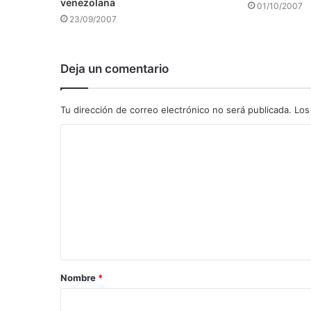
venezolana
01/10/2007
23/09/2007
Deja un comentario
Tu dirección de correo electrónico no será publicada.
Los
C
o
m
e
n
t
a
Nombre
*
r
i