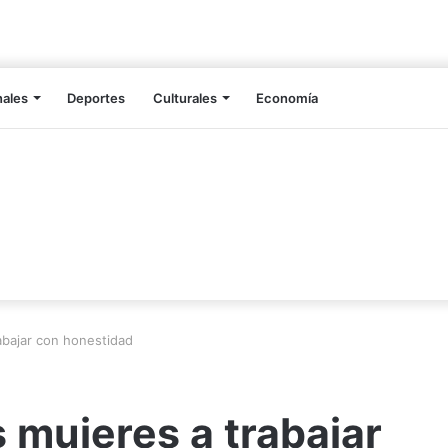
nales
Deportes
Culturales
Economía
abajar con honestidad
s mujeres a trabajar