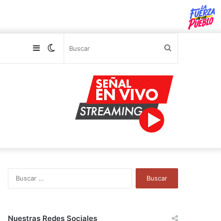
Sidebar
Switch
Buscar
skin
B
u
s
c
a
Nuestras Redes Sociales