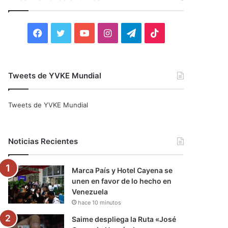
r
:
F
T
Y
I
T
T
a
w
o
n
e
i
c
i
u
s
l
k
Tweets de YVKE Mundial
e
t
T
t
e
T
Tweets de YVKE Mundial
b
t
u
a
g
o
o
e
b
g
r
k
Noticias Recientes
o
r
e
r
a
Marca País y Hotel Cayena se
k
a
m
unen en favor de lo hecho en
Venezuela
m
hace 10 minutos
Saime despliega la Ruta «José