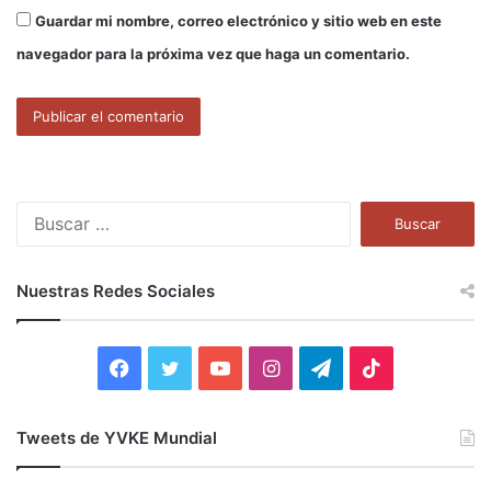
Guardar mi nombre, correo electrónico y sitio web en este
navegador para la próxima vez que haga un comentario.
B
u
s
c
Nuestras Redes Sociales
a
r
:
F
T
Y
I
T
T
a
w
o
n
e
i
Tweets de YVKE Mundial
c
i
u
s
l
k