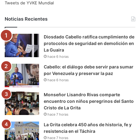
e
t
T
t
e
T
Tweets de YVKE Mundial
b
t
u
a
g
o
Noticias Recientes
o
e
b
g
r
k
Diosdado Cabello ratifica cumplimiento de
o
r
e
r
a
protocolos de seguridad en demolición en
La Guaira
k
a
m
hace 6 horas
m
Cabello: el diálogo debe servir para sumar
por Venezuela y preservar la paz
hace 6 horas
Monseñor Lisandro Rivas comparte
encuentro con niños peregrinos del Santo
Cristo de La Grita
hace 7 horas
La Grita celebra 450 años de historia, fe y
resistencia en el Táchira
hace 7 horas