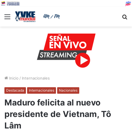
Menu
B
Inicio
/
Internacionales
Destacada
Internacionales
Nacionales
Maduro felicita al nuevo
presidente de Vietnam, Tô
Lâm