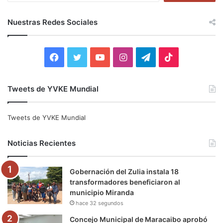
s
c
Nuestras Redes Sociales
a
r
:
F
T
Y
I
T
T
a
w
o
n
e
i
Tweets de YVKE Mundial
c
i
u
s
l
k
e
t
T
t
e
T
Tweets de YVKE Mundial
b
t
u
a
g
o
Noticias Recientes
o
e
b
g
r
k
Gobernación del Zulia instala 18
o
r
e
r
a
transformadores beneficiaron al
municipio Miranda
k
a
m
hace 32 segundos
m
Concejo Municipal de Maracaibo aprobó