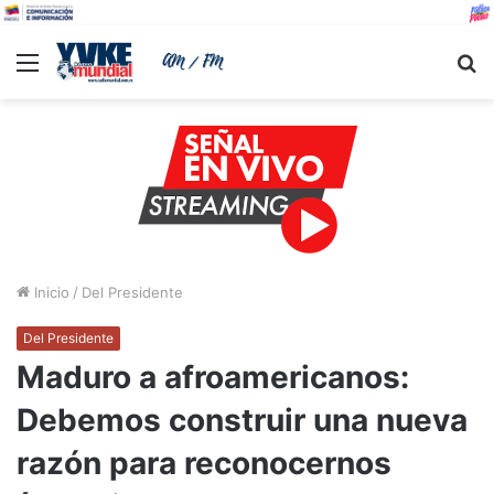
Menu
B
Inicio
/
Del Presidente
Del Presidente
Maduro a afroamericanos:
Debemos construir una nueva
razón para reconocernos