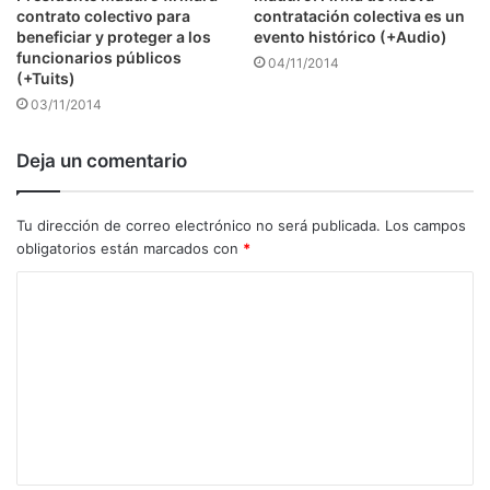
contrato colectivo para
contratación colectiva es un
beneficiar y proteger a los
evento histórico (+Audio)
funcionarios públicos
04/11/2014
(+Tuits)
03/11/2014
Deja un comentario
Tu dirección de correo electrónico no será publicada.
Los campos
obligatorios están marcados con
*
C
o
m
e
n
t
a