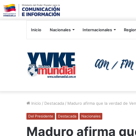
Inicio
Nacionales
Internacionales
Regio
Inicio
/
Destacada
/
Maduro afirma que la verdad de Ve
Del Presidente
Destacada
Nacionales
Maduro afirma que