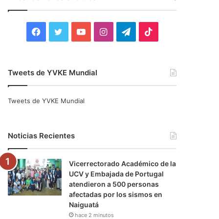
r
:
F
T
Y
I
T
T
a
w
o
n
e
i
c
i
u
s
l
k
Tweets de YVKE Mundial
e
t
T
t
e
T
Tweets de YVKE Mundial
b
t
u
a
g
o
o
e
b
g
r
k
Noticias Recientes
o
r
e
r
a
Vicerrectorado Académico de la
k
a
m
UCV y Embajada de Portugal
atendieron a 500 personas
m
afectadas por los sismos en
Naiguatá
hace 2 minutos