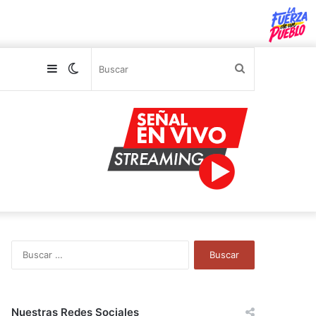
Sidebar
Switch
Buscar
skin
B
u
s
c
a
Nuestras Redes Sociales