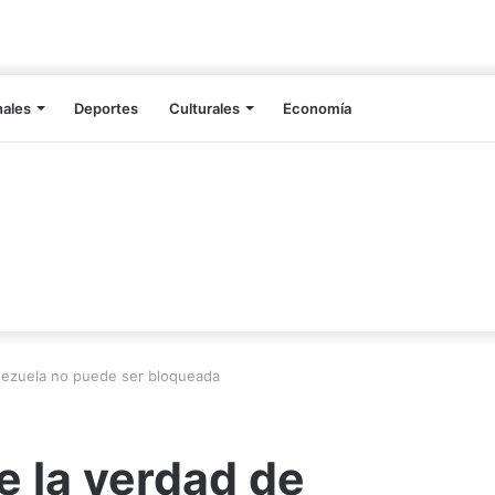
nales
Deportes
Culturales
Economía
nezuela no puede ser bloqueada
 la verdad de