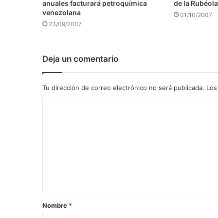
anuales facturará petroquímica
de la Rubéola
venezolana
01/10/2007
23/09/2007
Deja un comentario
Tu dirección de correo electrónico no será publicada.
Los
C
o
m
e
n
t
a
Nombre
*
r