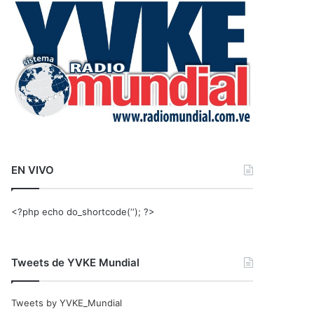
r
:
EN VIVO
<?php echo do_shortcode(‘‘); ?>
Tweets de YVKE Mundial
Tweets by YVKE_Mundial