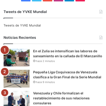
a
w
o
n
e
i
Tweets de YVKE Mundial
c
i
u
s
l
k
e
t
T
t
e
T
Tweets de YVKE Mundial
b
t
u
a
g
o
Noticias Recientes
o
e
b
g
r
k
En el Zulia se intensifican las labores de
o
r
e
r
a
saneamiento en la cañada de El Manzanillo
hace 2 minutos
k
a
m
m
Pequeña Liga Coquivacoa de Venezuela
clasifica a la Gran Final de la Serie Mundial
hace 9 minutos
Venezuela y Chile formalizan el
restablecimiento de sus relaciones
consulares