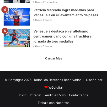
hace 25 minutos
Patricia Mercado logra medallas para
Venezuela en el levantamiento de pesas
hace 2 horas
Venezuela destaca en el atletismo
centroamericano con una fructífera
jornada de tres medallas
hace 2 horas
Cargar Mas
© Copyright 2026, Todos los Derechos Reservados | Diseño por
WGdigital
Inicio
Intranet
Audio en Vivo
Contáctenos
Trabaja con Nosotros