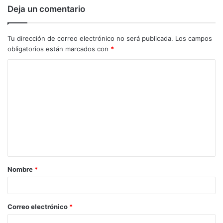
Deja un comentario
Tu dirección de correo electrónico no será publicada.
Los campos
obligatorios están marcados con
*
C
o
m
e
n
t
a
Nombre
*
r
i
o
Correo electrónico
*
*