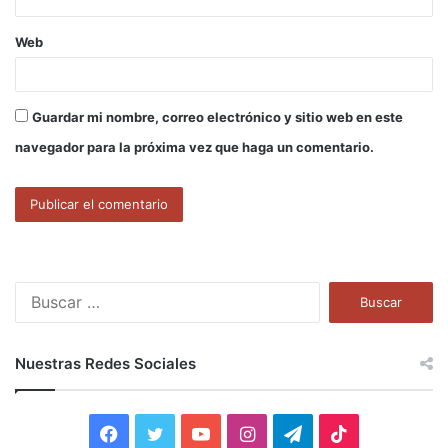
Web
Guardar mi nombre, correo electrónico y sitio web en este
navegador para la próxima vez que haga un comentario.
B
u
s
c
Nuestras Redes Sociales
a
r
:
F
T
Y
I
T
T