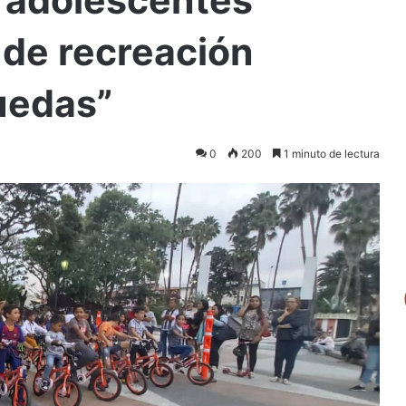
 de recreación
uedas”
0
200
1 minuto de lectura