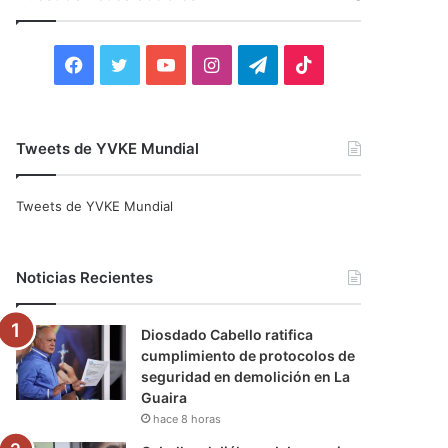
r
:
F
T
Y
I
T
T
a
w
o
n
e
i
c
i
u
s
l
k
Tweets de YVKE Mundial
e
t
T
t
e
T
Tweets de YVKE Mundial
b
t
u
a
g
o
o
e
b
g
r
k
Noticias Recientes
o
r
e
r
a
Diosdado Cabello ratifica
k
a
m
cumplimiento de protocolos de
seguridad en demolición en La
m
Guaira
hace 8 horas