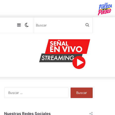
Sidebar
Switch
Buscar
skin
B
u
s
c
a
Nuestras Redes Sociales