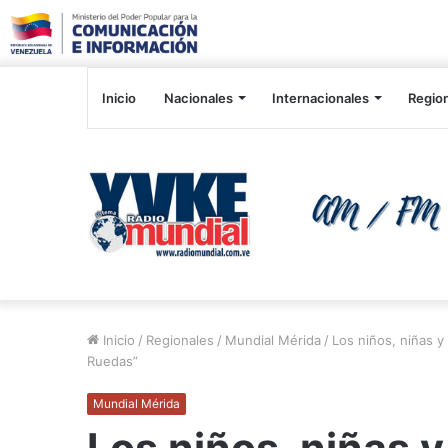
Inicio
Nacionales
Internacionales
Regio
Inicio
/
Regionales
/
Mundial Mérida
/
Los niños, niñas y
Ruedas”
Mundial Mérida
Los niños, niñas 