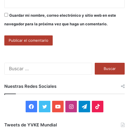
Guardar mi nombre, correo electrónico y sitio web en este
navegador para la próxima vez que haga un comentario.
B
u
s
c
Nuestras Redes Sociales
a
r
:
F
T
Y
I
T
T
a
w
o
n
e
i
Tweets de YVKE Mundial