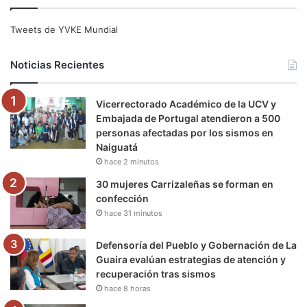
c
i
u
s
l
k
e
t
T
t
e
T
Tweets de YVKE Mundial
b
t
u
a
g
o
Noticias Recientes
o
e
b
g
r
k
Vicerrectorado Académico de la UCV y
o
r
e
r
a
Embajada de Portugal atendieron a 500
personas afectadas por los sismos en
k
a
m
Naiguatá
hace 2 minutos
m
30 mujeres Carrizaleñas se forman en
confección
hace 31 minutos
Defensoría del Pueblo y Gobernación de La
Guaira evalúan estrategias de atención y
recuperación tras sismos
hace 8 horas