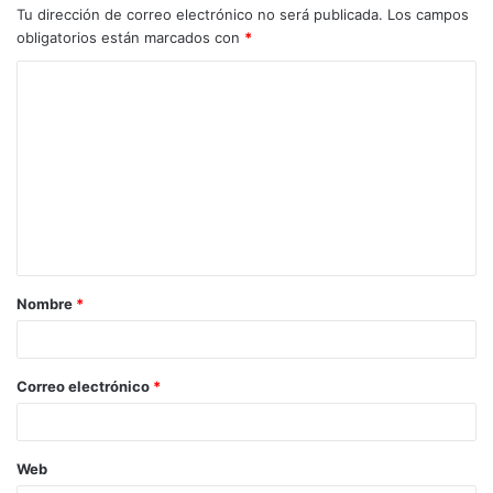
Tu dirección de correo electrónico no será publicada.
Los campos
obligatorios están marcados con
*
C
o
m
e
n
t
a
Nombre
*
r
i
o
Correo electrónico
*
*
Web