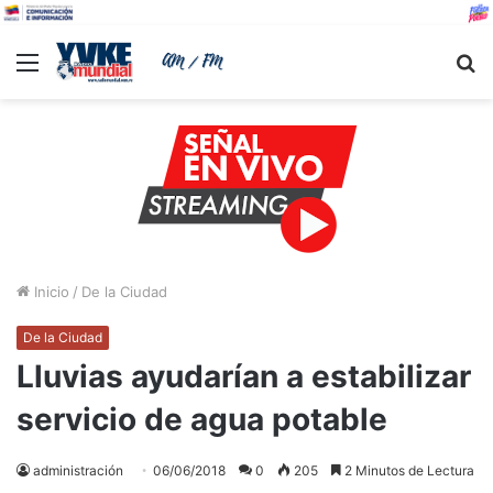
Menu
B
Inicio
/
De la Ciudad
De la Ciudad
Lluvias ayudarían a estabilizar
servicio de agua potable
administración
06/06/2018
0
205
2 Minutos de Lectura