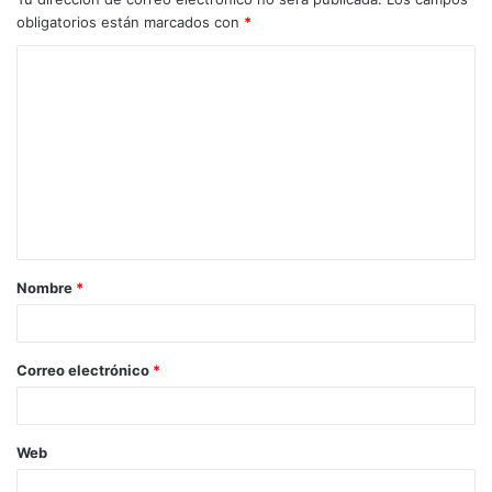
obligatorios están marcados con
*
C
o
m
e
n
t
a
Nombre
*
r
i
o
Correo electrónico
*
*
Web