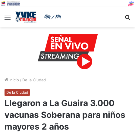
Menu
B
Inicio
/
De la Ciudad
De la Ciudad
Llegaron a La Guaira 3.000
vacunas Soberana para niños
mayores 2 años