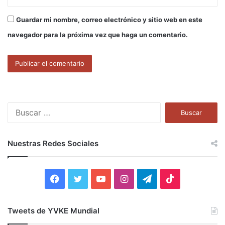
Guardar mi nombre, correo electrónico y sitio web en este
navegador para la próxima vez que haga un comentario.
B
u
s
c
Nuestras Redes Sociales
a
r
:
F
T
Y
I
T
T
a
w
o
n
e
i
Tweets de YVKE Mundial
c
i
u
s
l
k