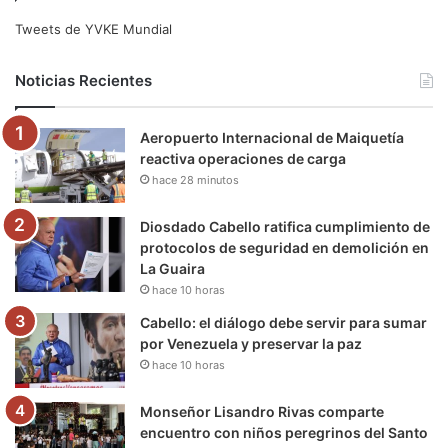
e
t
T
t
e
T
Tweets de YVKE Mundial
b
t
u
a
g
o
Noticias Recientes
o
e
b
g
r
k
Aeropuerto Internacional de Maiquetía
o
r
e
r
a
reactiva operaciones de carga
hace 28 minutos
k
a
m
m
Diosdado Cabello ratifica cumplimiento de
protocolos de seguridad en demolición en
La Guaira
hace 10 horas
Cabello: el diálogo debe servir para sumar
por Venezuela y preservar la paz
hace 10 horas
Monseñor Lisandro Rivas comparte
encuentro con niños peregrinos del Santo