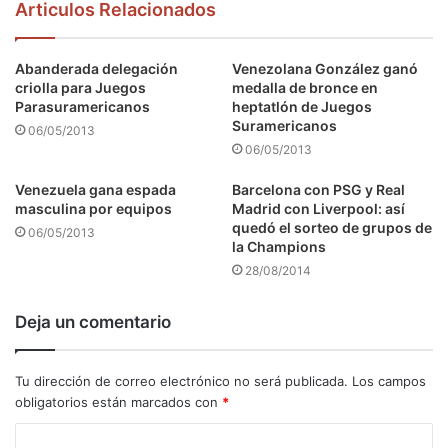
Articulos Relacionados
Abanderada delegación
Venezolana González ganó
criolla para Juegos
medalla de bronce en
Parasuramericanos
heptatlón de Juegos
Suramericanos
06/05/2013
06/05/2013
Venezuela gana espada
Barcelona con PSG y Real
masculina por equipos
Madrid con Liverpool: así
quedó el sorteo de grupos de
06/05/2013
la Champions
28/08/2014
Deja un comentario
Tu dirección de correo electrónico no será publicada.
Los campos
obligatorios están marcados con
*
C