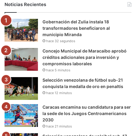
b
t
u
a
g
o
Noticias Recientes
o
e
b
g
r
k
Gobernación del Zulia instala 18
o
r
e
r
a
transformadores beneficiaron al
municipio Miranda
k
a
m
hace 32 segundos
m
Concejo Municipal de Maracaibo aprobó
créditos adicionales para inversión y
compromisos laborales
hace 5 minutos
Selección venezolana de fútbol sub-21
conquista la medalla de oro en penaltis
hace 12 minutos
Caracas encamina su candidatura para ser
la sede de los Juegos Centroamericanos
2030
hace 21 minutos