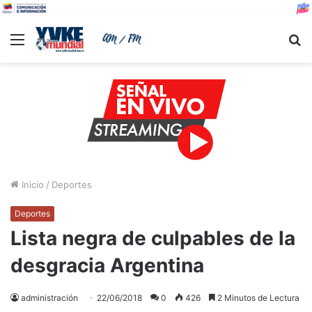
Menu
B
Inicio
/
Deportes
Deportes
Lista negra de culpables de la
desgracia Argentina
administración
22/06/2018
0
426
2 Minutos de Lectura