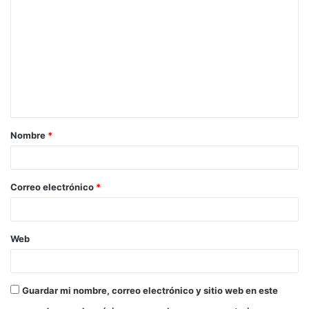
o
m
e
n
t
a
Nombre
*
r
i
o
Correo electrónico
*
*
Web
Guardar mi nombre, correo electrónico y sitio web en este