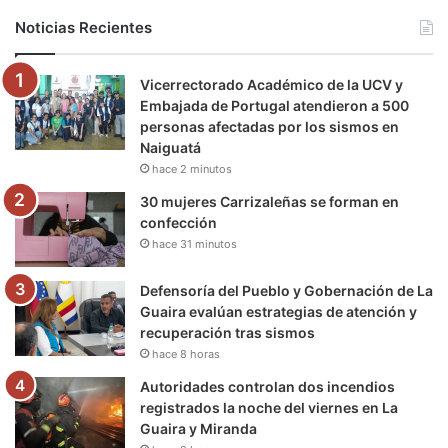
b
t
u
a
g
o
Noticias Recientes
o
e
b
g
r
k
Vicerrectorado Académico de la UCV y
o
r
e
r
a
Embajada de Portugal atendieron a 500
personas afectadas por los sismos en
k
a
m
Naiguatá
hace 2 minutos
m
30 mujeres Carrizaleñas se forman en
confección
hace 31 minutos
Defensoría del Pueblo y Gobernación de La
Guaira evalúan estrategias de atención y
recuperación tras sismos
hace 8 horas
Autoridades controlan dos incendios
registrados la noche del viernes en La
Guaira y Miranda