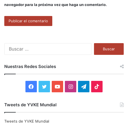
navegador para la próxima vez que haga un comentario.
B
u
s
c
Nuestras Redes Sociales
a
r
:
F
T
Y
I
T
T
a
w
o
n
e
i
Tweets de YVKE Mundial
c
i
u
s
l
k
e
t
T
t
e
T
Tweets de YVKE Mundial