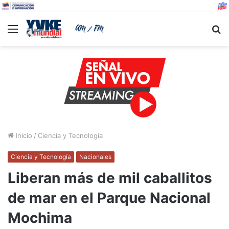
Menu
B
Inicio
/
Ciencia y Tecnología
Ciencia y Tecnología
Nacionales
Liberan más de mil caballitos
de mar en el Parque Nacional
Mochima