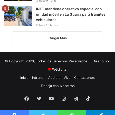
hace 9 horas
INTT mantiene operativo especial con
unidad móvil en La Guaira para trámites
vehiculares
hace 10 horas
Cargar Mas
© Copyright 2026, Todos los Derechos Reservados | Diseño por
WGdigital
Inicio
Intranet
Audio en Vivo
Contáctenos
Trabaja con Nosotros
Facebook
Twitter
YouTube
Instagram
Telegram
TikTok