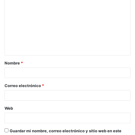
C
o
m
e
n
t
a
Nombre
*
r
i
o
Correo electrónico
*
*
Web
Guardar mi nombre, correo electrónico y sitio web en este