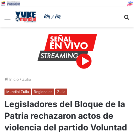
Menu
B
Inicio
/
Zulia
Mundial Zulia
Regionales
Zulia
Legisladores del Bloque de la
Patria rechazaron actos de
violencia del partido Voluntad