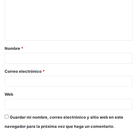
m
e
n
t
a
Nombre
*
r
i
o
Correo electrónico
*
*
Web
Guardar mi nombre, correo electrónico y sitio web en este
navegador para la próxima vez que haga un comentario.