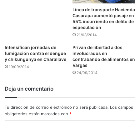
Línea de transporte Hacienda
Casarapa aumentó pasaje en
55% incurriendo en delito de
especulación
21/08/2014
Intensifican jornadas de
Privan de libertad a dos
fumigación contra el dengue
involucrados en
y chikungunya en Charallave
contrabando de alimentos en
Vargas
19/09/2014
24/09/2014
Deja un comentario
Tu dirección de correo electrónico no será publicada.
Los campos
obligatorios están marcados con
*
C
o