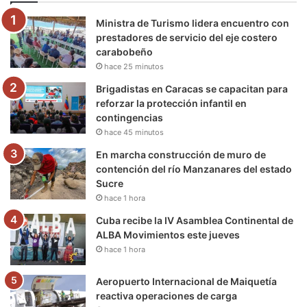
o
e
b
g
r
k
Ministra de Turismo lidera encuentro con
o
r
e
r
a
prestadores de servicio del eje costero
carabobeño
k
a
m
hace 25 minutos
m
Brigadistas en Caracas se capacitan para
reforzar la protección infantil en
contingencias
hace 45 minutos
En marcha construcción de muro de
contención del río Manzanares del estado
Sucre
hace 1 hora
Cuba recibe la IV Asamblea Continental de
ALBA Movimientos este jueves
hace 1 hora
Aeropuerto Internacional de Maiquetía
reactiva operaciones de carga