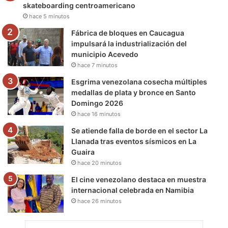
skateboarding centroamericano
hace 5 minutos
k
a
m
Fábrica de bloques en Caucagua
m
impulsará la industrialización del
municipio Acevedo
hace 7 minutos
Esgrima venezolana cosecha múltiples
medallas de plata y bronce en Santo
Domingo 2026
hace 16 minutos
Se atiende falla de borde en el sector La
Llanada tras eventos sísmicos en La
Guaira
hace 20 minutos
El cine venezolano destaca en muestra
internacional celebrada en Namibia
hace 26 minutos