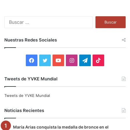
B
u
s
c
Nuestras Redes Sociales
a
r
:
F
T
Y
I
T
T
a
w
o
n
e
i
Tweets de YVKE Mundial
c
i
u
s
l
k
e
t
T
t
e
T
Tweets de YVKE Mundial
b
t
u
a
g
o
Noticias Recientes
o
e
b
g
r
k
María Arias conquista la medalla de bronce en el
o
r
e
r
a