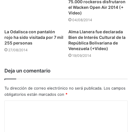
75.000 rockeros disfrutaron
el Wacken Open Air 2014 (+
Video)
04/08/2014
La Odalisca con pantalón
Alma Llanera fue declarada
rojo ha sido visitada por 7 mil
Bien de Interés Cultural de la
255 personas
República Bolivariana de
Venezuela (+Video)
27/08/2014
19/09/2014
Deja un comentario
Tu dirección de correo electrónico no será publicada.
Los campos
obligatorios están marcados con
*
C
o
m
e