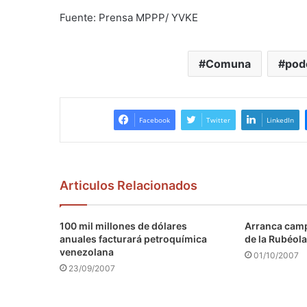
Fuente: Prensa MPPP/ YVKE
Comuna
pod
Facebook
Twitter
LinkedIn
Articulos Relacionados
100 mil millones de dólares
Arranca camp
anuales facturará petroquímica
de la Rubéola
venezolana
01/10/2007
23/09/2007