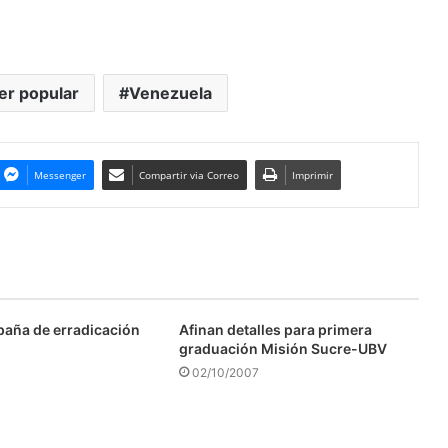
er popular
Venezuela
Messenger
Compartir via Correo
Imprimir
aña de erradicación
Afinan detalles para primera
graduación Misión Sucre-UBV
02/10/2007