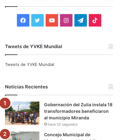
r
:
F
T
Y
I
T
T
a
w
o
n
e
i
c
i
u
s
l
k
Tweets de YVKE Mundial
e
t
T
t
e
T
Tweets de YVKE Mundial
b
t
u
a
g
o
o
e
b
g
r
k
Noticias Recientes
o
r
e
r
a
Gobernación del Zulia instala 18
k
a
m
transformadores beneficiaron
al municipio Miranda
m
hace 32 segundos
Concejo Municipal de