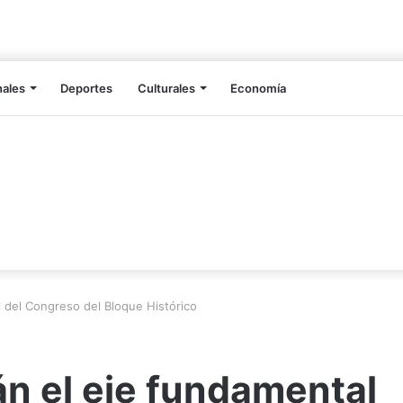
nales
Deportes
Culturales
Economía
 del Congreso del Bloque Histórico
n el eje fundamental