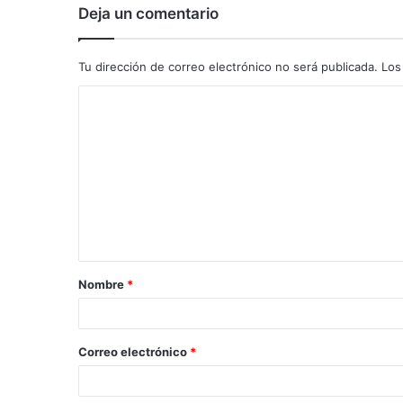
Deja un comentario
Tu dirección de correo electrónico no será publicada.
Los
C
o
m
e
n
t
a
Nombre
*
r
i
o
Correo electrónico
*
*