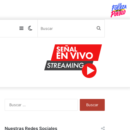
Sidebar
Switch
Buscar
skin
B
u
s
c
a
Nuestras Redes Sociales