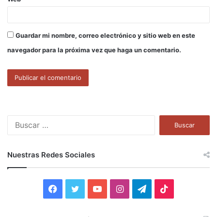
Guardar mi nombre, correo electrónico y sitio web en este
navegador para la próxima vez que haga un comentario.
B
u
s
c
Nuestras Redes Sociales
a
r
:
F
T
Y
I
T
T
a
w
o
n
e
i