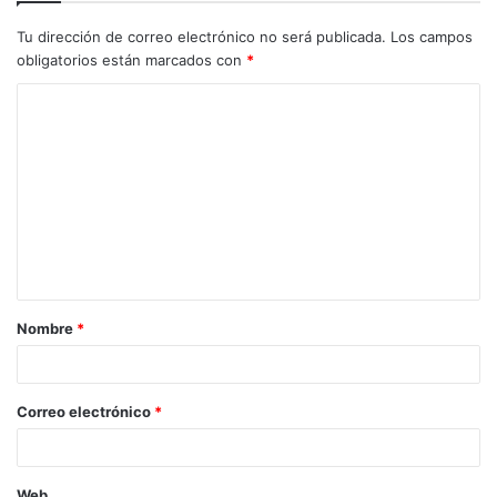
Tu dirección de correo electrónico no será publicada.
Los campos
obligatorios están marcados con
*
C
o
m
e
n
t
a
Nombre
*
r
i
o
Correo electrónico
*
*
Web