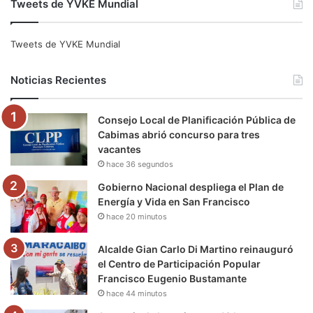
Tweets de YVKE Mundial
c
i
u
s
l
k
e
t
T
t
e
T
Tweets de YVKE Mundial
b
t
u
a
g
o
Noticias Recientes
o
e
b
g
r
k
Consejo Local de Planificación Pública de
o
r
e
r
a
Cabimas abrió concurso para tres
vacantes
k
a
m
hace 36 segundos
m
Gobierno Nacional despliega el Plan de
Energía y Vida en San Francisco
hace 20 minutos
Alcalde Gian Carlo Di Martino reinauguró
el Centro de Participación Popular
Francisco Eugenio Bustamante
hace 44 minutos