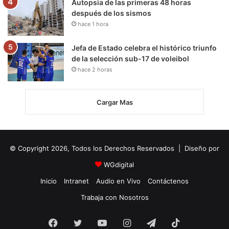
Autopsia de las primeras 48 horas
después de los sismos
hace 1 hora
Jefa de Estado celebra el histórico triunfo
de la selección sub-17 de voleibol
hace 2 horas
Cargar Mas
© Copyright 2026, Todos los Derechos Reservados | Diseño por
WGdigital
Inicio
Intranet
Audio en Vivo
Contáctenos
Trabaja con Nosotros
Facebook
Twitter
YouTube
Instagram
Telegram
TikTok