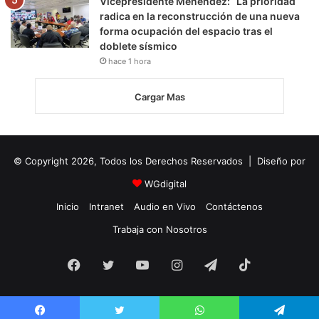
Vicepresidente Menéndez: “La prioridad
radica en la reconstrucción de una nueva
forma ocupación del espacio tras el
doblete sísmico
hace 1 hora
Cargar Mas
© Copyright 2026, Todos los Derechos Reservados | Diseño por
WGdigital
Inicio
Intranet
Audio en Vivo
Contáctenos
Trabaja con Nosotros
Facebook
Twitter
YouTube
Instagram
Telegram
TikTok