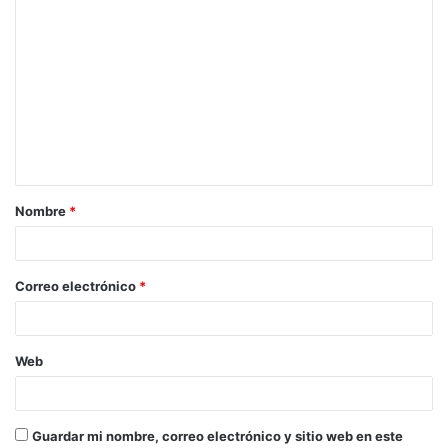
C
o
m
e
n
t
a
Nombre
*
r
i
o
Correo electrónico
*
*
Web
Guardar mi nombre, correo electrónico y sitio web en este