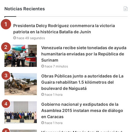
b
t
u
a
g
o
Noticias Recientes
o
e
b
g
r
k
Presidenta Delcy Rodríguez conmemora la victoria
o
r
e
r
a
patriota en la histórica Batalla de Junín
hace 49 segundos
k
a
m
Venezuela recibe siete toneladas de ayuda
m
humanitaria enviadas por la República de
Surinam
hace 7 minutos
Obras Públicas junto a autoridades de La
Guaira rehabilitan 1.5 kilómetros del
boulevard de Naiguatá
hace 1 hora
Gobierno nacional y exdiputados de la
Asamblea 2015 instalan mesa de diálogo
en Caracas
hace 1 hora