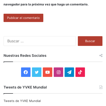
navegador para la próxima vez que haga un comentario.
B
u
s
c
Nuestras Redes Sociales
a
r
:
F
T
Y
I
T
T
a
w
o
n
e
i
Tweets de YVKE Mundial
c
i
u
s
l
k
e
t
T
t
e
T
Tweets de YVKE Mundial