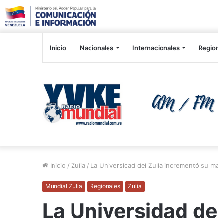
Inicio
Nacionales
Internacionales
Regio
Inicio
/
Zulia
/
La Universidad del Zulia incrementó su ma
Mundial Zulia
Regionales
Zulia
La Universidad de