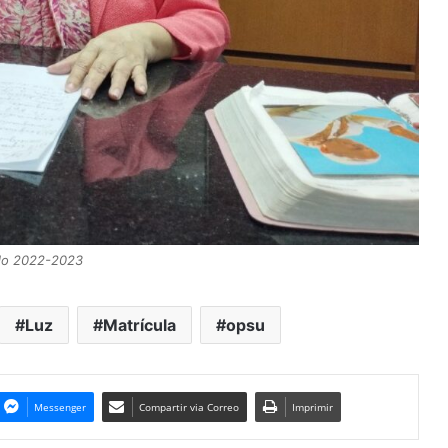
odo 2022-2023
Luz
Matrícula
opsu
Messenger
Compartir via Correo
Imprimir