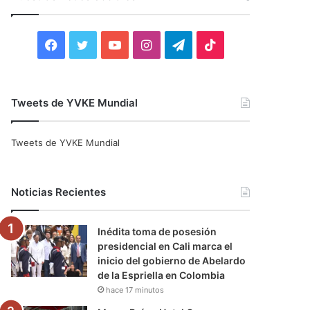
r
:
F
T
Y
I
T
T
a
w
o
n
e
i
c
i
u
s
l
k
Tweets de YVKE Mundial
e
t
T
t
e
T
Tweets de YVKE Mundial
b
t
u
a
g
o
o
e
b
g
r
k
Noticias Recientes
o
r
e
r
a
Inédita toma de posesión
k
a
m
presidencial en Cali marca el
inicio del gobierno de Abelardo
m
de la Espriella en Colombia
hace 17 minutos