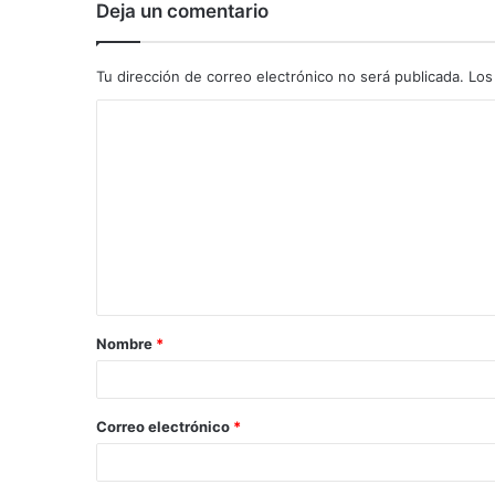
Deja un comentario
Tu dirección de correo electrónico no será publicada.
Los
C
o
m
e
n
t
a
Nombre
*
r
i
o
Correo electrónico
*
*