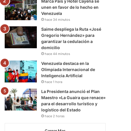
Marca País y Hotel Cayena se
unen en favor de lo hecho en
Venezuela
hace 34 minutos
Saime despliega la Ruta «José
Gregorio Hernández» para
garantizar la cedulación a
domicilio
hace 44 minutos
Venezuela destaca en la
Olimpiada Internacional de
Inteligencia Artificial
hace 1 hora
La Presidenta anunció el Plan
Maestro «La Guaira que renace»
para el desarrollo turístico y
logístico del Estado
hace 2 horas
Cargar Mas