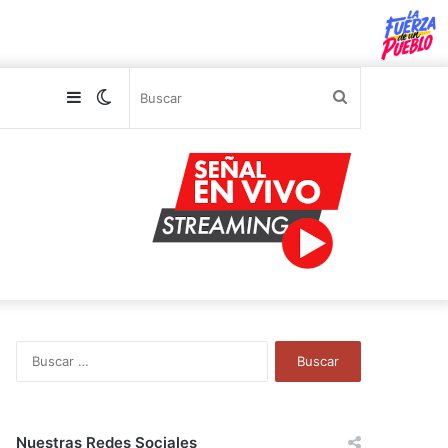
Sidebar
Switch
Buscar
skin
B
u
s
c
a
Nuestras Redes Sociales