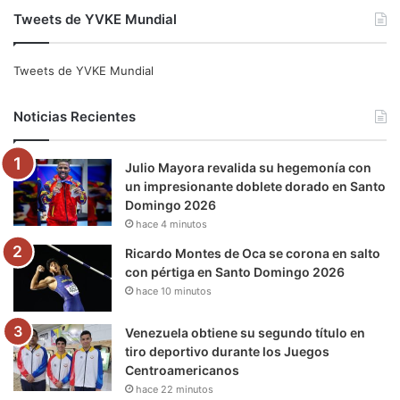
Tweets de YVKE Mundial
c
i
u
s
l
k
e
t
T
t
e
T
Tweets de YVKE Mundial
b
t
u
a
g
o
Noticias Recientes
o
e
b
g
r
k
Julio Mayora revalida su hegemonía con
o
r
e
r
a
un impresionante doblete dorado en Santo
Domingo 2026
k
a
m
hace 4 minutos
m
Ricardo Montes de Oca se corona en salto
con pértiga en Santo Domingo 2026
hace 10 minutos
Venezuela obtiene su segundo título en
tiro deportivo durante los Juegos
Centroamericanos
hace 22 minutos