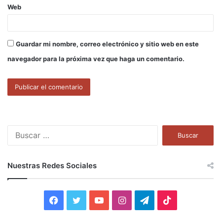
Web
Guardar mi nombre, correo electrónico y sitio web en este
navegador para la próxima vez que haga un comentario.
B
u
s
c
Nuestras Redes Sociales
a
r
:
F
T
Y
I
T
T
a
w
o
n
e
i