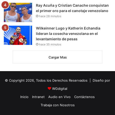
Ray Acuña y Cristian Canache conquistan
el primer oro para el canotaje venezolano
hace 28 minutos
Wilkeinner Lugo y Katherin Echandia
lideran la cosecha venezolana en el
levantamiento de pesas
hace 35 minutos
Cargar Mas
© Copyright 2026, Todos los Derechos Reservados | Diseño por
WGdigital
Inicio
Intranet
Audio en Vivo
Contáctenos
Trabaja con Nosotros