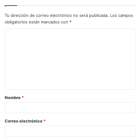
Tu dirección de correo electrónico no será publicada.
Los campos
obligatorios están marcados con
*
C
o
m
e
n
t
a
Nombre
*
r
i
o
Correo electrónico
*
*