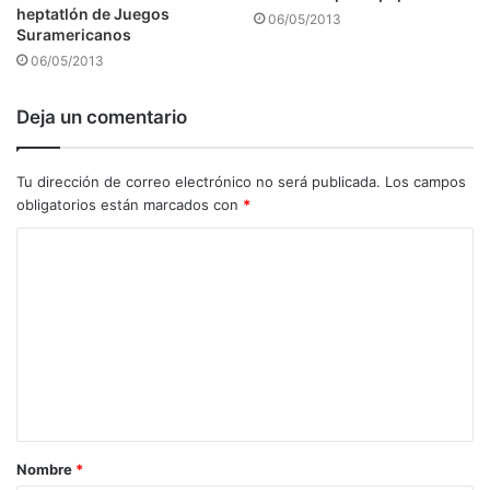
heptatlón de Juegos
06/05/2013
Suramericanos
06/05/2013
Deja un comentario
Tu dirección de correo electrónico no será publicada.
Los campos
obligatorios están marcados con
*
C
o
m
e
n
t
a
Nombre
*
r