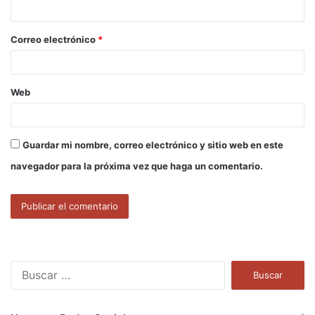
i
o
Correo electrónico
*
*
Web
Guardar mi nombre, correo electrónico y sitio web en este
navegador para la próxima vez que haga un comentario.
B
u
s
c