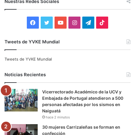
Nuestras Redes Sociales
a
r
:
F
T
Y
I
T
T
a
w
o
n
e
i
Tweets de YVKE Mundial
c
i
u
s
l
k
e
t
T
t
e
T
Tweets de YVKE Mundial
b
t
u
a
g
o
Noticias Recientes
o
e
b
g
r
k
Vicerrectorado Académico de la UCV y
o
r
e
r
a
Embajada de Portugal atendieron a 500
personas afectadas por los sismos en
k
a
m
Naiguatá
hace 2 minutos
m
30 mujeres Carrizaleñas se forman en
confección