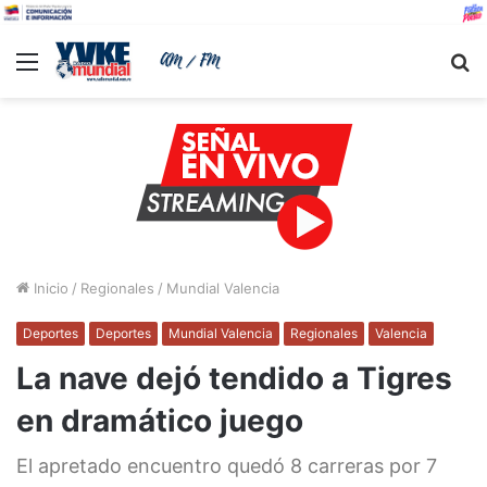
Menu
B
Inicio
/
Regionales
/
Mundial Valencia
Deportes
Deportes
Mundial Valencia
Regionales
Valencia
La nave dejó tendido a Tigres
en dramático juego
El apretado encuentro quedó 8 carreras por 7