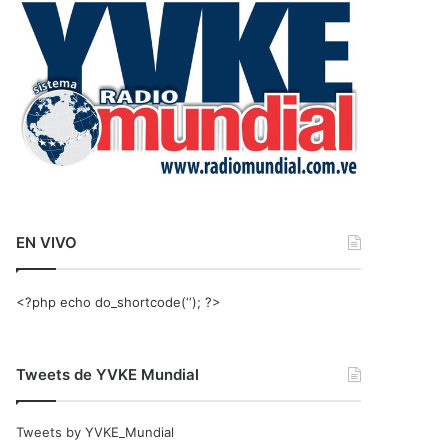
r
:
EN VIVO
<?php echo do_shortcode(‘‘); ?>
Tweets de YVKE Mundial
Tweets by YVKE_Mundial