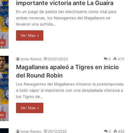
importante victoria ante La Guaira
En un juego de pelota tan electrizante como vital para
ambas novenas, los Navegantes del Magallanes se
llevaron una sufrida…
Ver Mas »
cia
Ismar Ramos
03/01/2023
0
473
Magallanes apaleó a Tigres en inicio
del Round Robin
Los Navegantes del Magallanes iniciaron la postemporada
a todo vapor al imponerse con una despiadada ofensiva a
los Tigres de…
Ver Mas »
tes
Ismar Ramos
26/12/2022
0
455