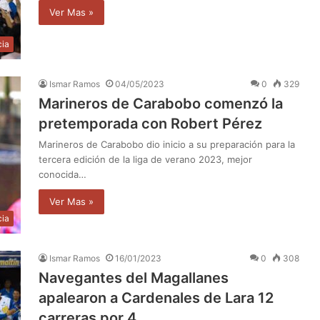
Ver Mas »
cia
Ismar Ramos
04/05/2023
0
329
Marineros de Carabobo comenzó la
pretemporada con Robert Pérez
Marineros de Carabobo dio inicio a su preparación para la
tercera edición de la liga de verano 2023, mejor
conocida…
Ver Mas »
cia
Ismar Ramos
16/01/2023
0
308
Navegantes del Magallanes
apalearon a Cardenales de Lara 12
carreras por 4