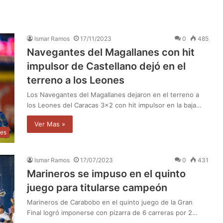
Ismar Ramos
17/11/2023
0
485
Navegantes del Magallanes con hit
impulsor de Castellano dejó en el
terreno a los Leones
Los Navegantes del Magallanes dejaron en el terreno a
los Leones del Caracas 3×2 con hit impulsor en la baja…
Ver Mas »
les
Ismar Ramos
17/07/2023
0
431
Marineros se impuso en el quinto
juego para titularse campeón
Marineros de Carabobo en el quinto juego de la Gran
Final logró imponerse con pizarra de 6 carreras por 2…