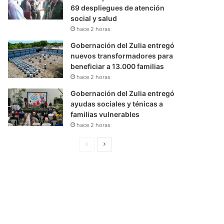
69 despliegues de atención
social y salud
hace 2 horas
Gobernación del Zulia entregó
nuevos transformadores para
beneficiar a 13.000 familias
hace 2 horas
Gobernación del Zulia entregó
ayudas sociales y ténicas a
familias vulnerables
hace 2 horas
P
S
á
i
g
g
i
u
n
i
a
e