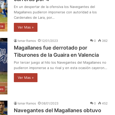
En un despertar de la ofensiva los Navegantes del
Magallanes pudieron imponerse con autoridad a los
Cardenales de Lara, por…
cia
Ver Mas »
Ismar Ramos
12/01/2023
0
362
Magallanes fue derrotado por
Tiburones de la Guaira en Valencia
Por tercer juego al hilo los Navegantes del Magallanes no
pudieron imponerse a su rival y en esta ocasión cayeron…
Ver Mas »
tes
Ismar Ramos
08/01/2023
0
452
Navegantes del Magallanes obtuvo