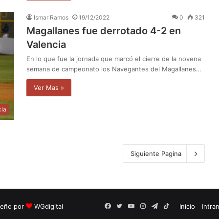
Ismar Ramos
19/12/2022
0
321
Magallanes fue derrotado 4-2 en
Valencia
En lo que fue la jornada que marcó el cierre de la novena
semana de campeonato los Navegantes del Magallanes…
Ver Mas »
cia
Siguiente Pagina
seño por
WGdigital
Facebook
Twitter
YouTube
Instagram
Telegram
TikTok
Inicio
Intra