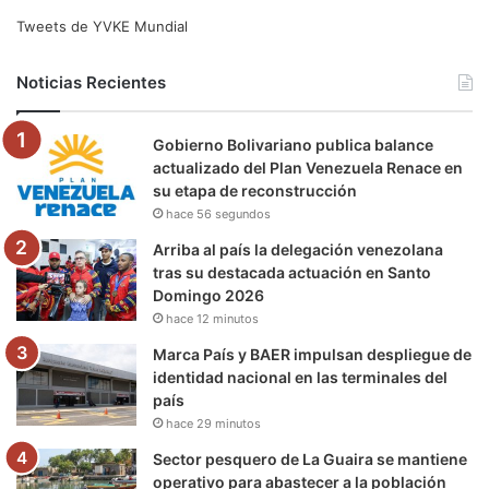
e
t
T
t
e
T
Tweets de YVKE Mundial
b
t
u
a
g
o
Noticias Recientes
o
e
b
g
r
k
Gobierno Bolivariano publica balance
o
r
e
r
a
actualizado del Plan Venezuela Renace en
su etapa de reconstrucción
k
a
m
hace 56 segundos
m
Arriba al país la delegación venezolana
tras su destacada actuación en Santo
Domingo 2026
hace 12 minutos
Marca País y BAER impulsan despliegue de
identidad nacional en las terminales del
país
hace 29 minutos
Sector pesquero de La Guaira se mantiene
operativo para abastecer a la población