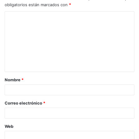
obligatorios están marcados con
*
C
o
m
e
n
t
a
Nombre
*
r
i
o
Correo electrónico
*
*
Web