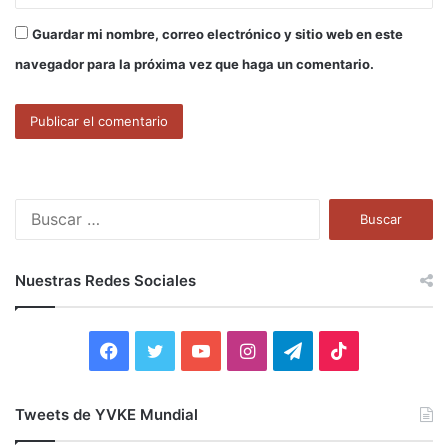
Guardar mi nombre, correo electrónico y sitio web en este
navegador para la próxima vez que haga un comentario.
B
u
s
c
Nuestras Redes Sociales
a
r
:
F
T
Y
I
T
T
a
w
o
n
e
i
Tweets de YVKE Mundial
c
i
u
s
l
k