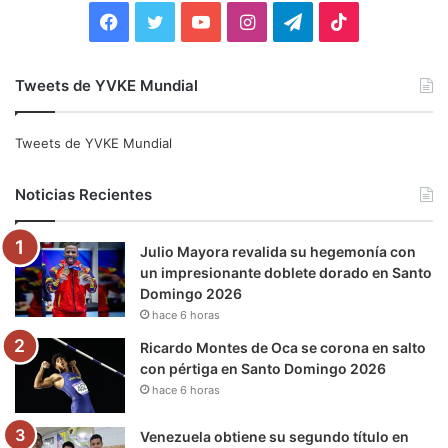
:
F
T
Y
I
T
T
a
w
o
n
e
i
Tweets de YVKE Mundial
c
i
u
s
l
k
e
t
T
t
e
T
Tweets de YVKE Mundial
b
t
u
a
g
o
Noticias Recientes
o
e
b
g
r
k
Julio Mayora revalida su hegemonía con
o
r
e
r
a
un impresionante doblete dorado en Santo
Domingo 2026
k
a
m
hace 6 horas
m
Ricardo Montes de Oca se corona en salto
con pértiga en Santo Domingo 2026
hace 6 horas
Venezuela obtiene su segundo título en