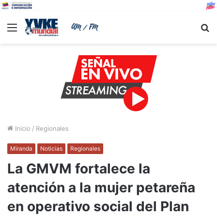
Menu
B
Inicio
/
Regionales
Miranda
Noticias
Regionales
La GMVM fortalece la
atención a la mujer petareña
en operativo social del Plan