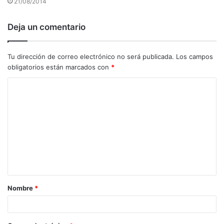
21/08/2014
Deja un comentario
Tu dirección de correo electrónico no será publicada.
Los campos
obligatorios están marcados con
*
C
o
m
e
n
t
a
Nombre
*
r
i
o