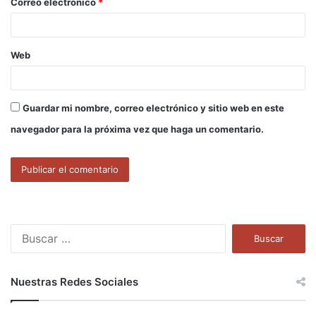
Correo electrónico
*
*
Web
Guardar mi nombre, correo electrónico y sitio web en este
navegador para la próxima vez que haga un comentario.
B
u
s
c
Nuestras Redes Sociales
a
r