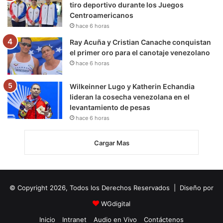
tiro deportivo durante los Juegos
Centroamericanos
hace 6 horas
Ray Acuña y Cristian Canache conquistan
el primer oro para el canotaje venezolano
hace 6 horas
Wilkeinner Lugo y Katherin Echandia
lideran la cosecha venezolana en el
levantamiento de pesas
hace 6 horas
Cargar Mas
© Copyright 2026, Todos los Derechos Reservados | Diseño por
WGdigital
Inicio
Intranet
Audio en Vivo
Contáctenos