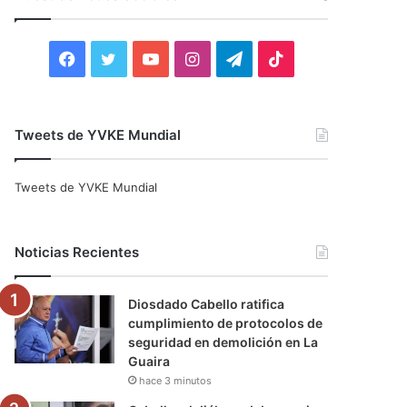
r
:
F
T
Y
I
T
T
a
w
o
n
e
i
c
i
u
s
l
k
Tweets de YVKE Mundial
e
t
T
t
e
T
Tweets de YVKE Mundial
b
t
u
a
g
o
o
e
b
g
r
k
Noticias Recientes
o
r
e
r
a
Diosdado Cabello ratifica
k
a
m
cumplimiento de protocolos de
seguridad en demolición en La
m
Guaira
hace 3 minutos