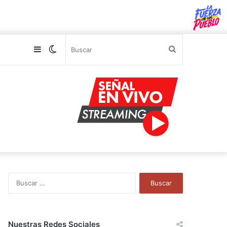
Sidebar
Switch
Buscar
skin
B
u
s
c
a
Nuestras Redes Sociales