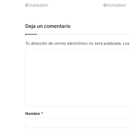
21/09/2007
01/10/2007
Deja un comentario
Tu dirección de correo electrónico no será publicada.
Los
C
o
m
e
n
t
a
Nombre
*
r
i