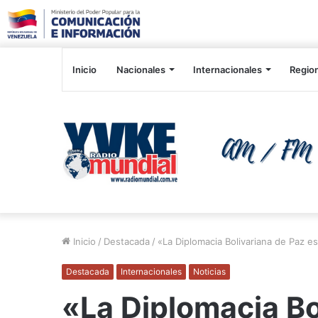
Inicio
Nacionales
Internacionales
Regio
Inicio
/
Destacada
/
«La Diplomacia Bolivariana de Paz es
Destacada
Internacionales
Noticias
«La Diplomacia Bo