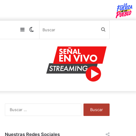
Sidebar
Switch
Buscar
skin
B
u
s
c
a
Nuestras Redes Sociales