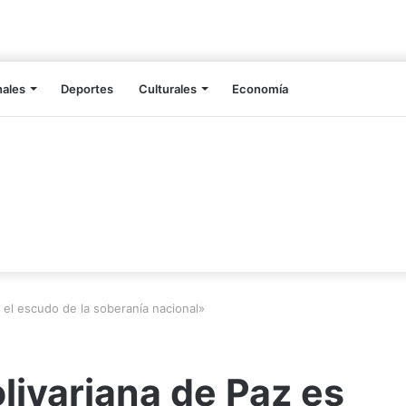
nales
Deportes
Culturales
Economía
 el escudo de la soberanía nacional»
livariana de Paz es