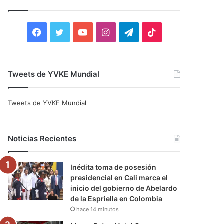
r
:
F
T
Y
I
T
T
a
w
o
n
e
i
c
i
u
s
l
k
Tweets de YVKE Mundial
e
t
T
t
e
T
Tweets de YVKE Mundial
b
t
u
a
g
o
o
e
b
g
r
k
Noticias Recientes
o
r
e
r
a
Inédita toma de posesión
k
a
m
presidencial en Cali marca el
inicio del gobierno de Abelardo
m
de la Espriella en Colombia
hace 14 minutos