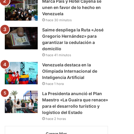
Marca País y Hotel Cayena se
unen en favor de lo hecho en
Venezuela
hace 30 minutos
Saime despliega la Ruta «José
Gregorio Hernández» para
garantizar la cedulación a
domicilio
hace 41 minutos
Venezuela destaca en la
Olimpiada Internacional de
Inteligencia Artificial
hace 1 hora
La Presidenta anunció el Plan
Maestro «La Guaira que renace»
para el desarrollo turístico y
logístico del Estado
hace 2 horas
Cargar Mas