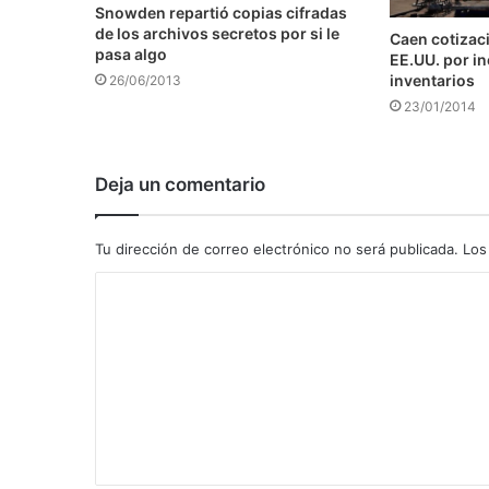
Snowden repartió copias cifradas
de los archivos secretos por si le
Caen cotizaci
pasa algo
EE.UU. por i
inventarios
26/06/2013
23/01/2014
Deja un comentario
Tu dirección de correo electrónico no será publicada.
Los
C
o
m
e
n
t
a