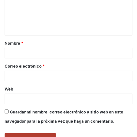
e
n
t
a
Nombre
*
r
i
o
Correo electrónico
*
*
Web
Guardar mi nombre, correo electrónico y sitio web en este
navegador para la próxima vez que haga un comentario.