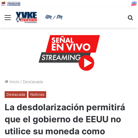
Menu
B
Inicio
/
Destacada
Destacada
Noticias
La desdolarización permitirá
que el gobierno de EEUU no
utilice su moneda como