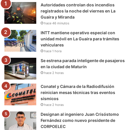
Autoridades controlan dos incendios
o
r
e
r
a
registrados la noche del viernes en La
Guaira y Miranda
k
a
m
hace 46 minutos
m
INTT mantiene operativo especial con
unidad móvil en La Guaira para trámites
vehiculares
hace 1 hora
Se estrena parada inteligente de pasajeros
en la ciudad de Maturín
hace 2 horas
Conatel y Cámara de la Radiodifusión
reinician mesas técnicas tras eventos
sísmicos
hace 2 horas
Designan al ingeniero Juan Crisóstomo
Fernández como nuevo presidente de
CORPOELEC