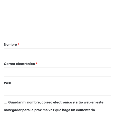
m
e
n
t
a
Nombre
*
r
i
o
Correo electrónico
*
*
Web
Guardar mi nombre, correo electrónico y sitio web en este
navegador para la próxima vez que haga un comentario.