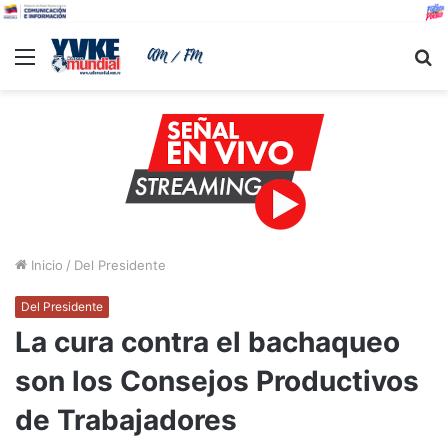
Menu
B
Inicio
/
Del Presidente
Del Presidente
La cura contra el bachaqueo
son los Consejos Productivos
de Trabajadores