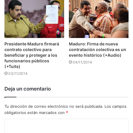
Presidente Maduro firmará
Maduro: Firma de nueva
contrato colectivo para
contratación colectiva es un
beneficiar y proteger a los
evento histórico (+Audio)
funcionarios públicos
04/11/2014
(+Tuits)
03/11/2014
Deja un comentario
Tu dirección de correo electrónico no será publicada.
Los campos
obligatorios están marcados con
*
C
o