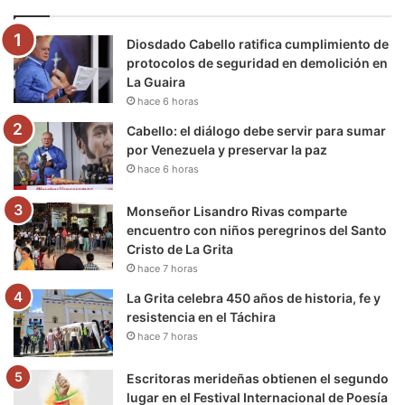
o
e
b
g
r
k
Diosdado Cabello ratifica cumplimiento de
o
r
e
r
a
protocolos de seguridad en demolición en
La Guaira
k
a
m
hace 6 horas
m
Cabello: el diálogo debe servir para sumar
por Venezuela y preservar la paz
hace 6 horas
Monseñor Lisandro Rivas comparte
encuentro con niños peregrinos del Santo
Cristo de La Grita
hace 7 horas
La Grita celebra 450 años de historia, fe y
resistencia en el Táchira
hace 7 horas
Escritoras merideñas obtienen el segundo
lugar en el Festival Internacional de Poesía