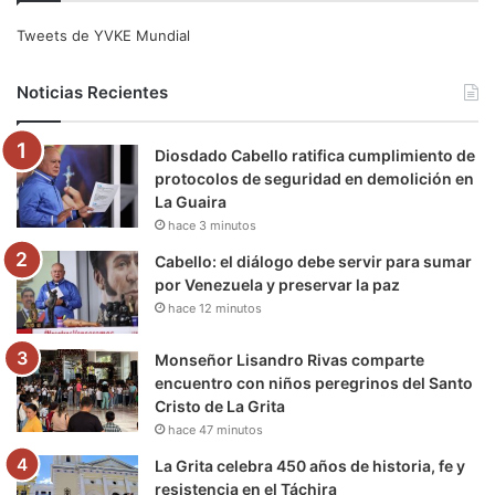
e
t
T
t
e
T
Tweets de YVKE Mundial
b
t
u
a
g
o
Noticias Recientes
o
e
b
g
r
k
Diosdado Cabello ratifica cumplimiento de
o
r
e
r
a
protocolos de seguridad en demolición en
La Guaira
k
a
m
hace 3 minutos
m
Cabello: el diálogo debe servir para sumar
por Venezuela y preservar la paz
hace 12 minutos
Monseñor Lisandro Rivas comparte
encuentro con niños peregrinos del Santo
Cristo de La Grita
hace 47 minutos
La Grita celebra 450 años de historia, fe y
resistencia en el Táchira