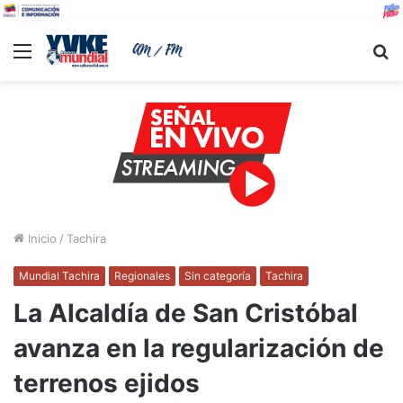
Menu
B
Inicio
/
Tachira
Mundial Tachira
Regionales
Sin categoría
Tachira
La Alcaldía de San Cristóbal
avanza en la regularización de
terrenos ejidos