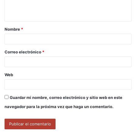
n
t
a
Nombre
*
r
i
o
Correo electrónico
*
*
Web
Guardar mi nombre, correo electrónico y sitio web en este
navegador para la próxima vez que haga un comentario.