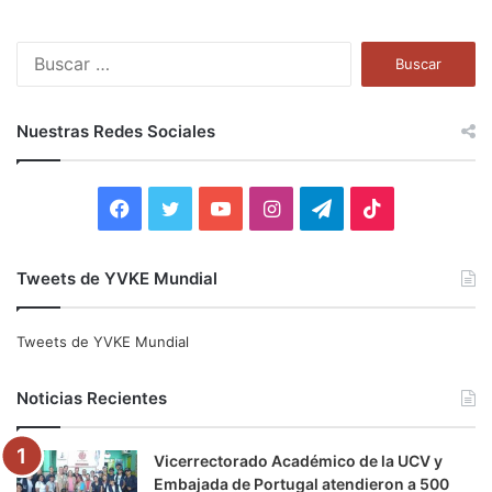
B
u
s
c
Nuestras Redes Sociales
a
r
:
F
T
Y
I
T
T
a
w
o
n
e
i
Tweets de YVKE Mundial
c
i
u
s
l
k
e
t
T
t
e
T
Tweets de YVKE Mundial
b
t
u
a
g
o
Noticias Recientes
o
e
b
g
r
k
Vicerrectorado Académico de la UCV y
o
r
e
r
a
Embajada de Portugal atendieron a 500