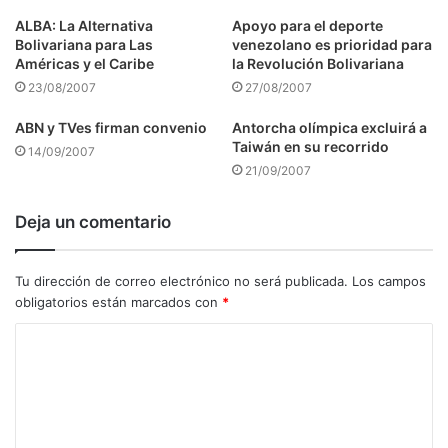
ALBA: La Alternativa
Apoyo para el deporte
Bolivariana para Las
venezolano es prioridad para
Américas y el Caribe
la Revolución Bolivariana
23/08/2007
27/08/2007
ABN y TVes firman convenio
Antorcha olímpica excluirá a
Taiwán en su recorrido
14/09/2007
21/09/2007
Deja un comentario
Tu dirección de correo electrónico no será publicada.
Los campos
obligatorios están marcados con
*
C
o
m
e