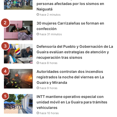
personas afectadas por los sismos en
k
a
m
Naiguatá
hace 2 minutos
m
30 mujeres Carrizaleñas se forman en
confección
hace 31 minutos
Defensoría del Pueblo y Gobernación de La
Guaira evalúan estrategias de atención y
recuperación tras sismos
hace 8 horas
Autoridades controlan dos incendios
registrados la noche del viernes en La
Guaira y Miranda
hace 9 horas
INTT mantiene operativo especial con
unidad móvil en La Guaira para trámites
vehiculares
hace 10 horas