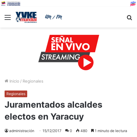
Menu
B
Inicio
/
Regionales
Regionales
Juramentados alcaldes
electos en Yaracuy
administración
15/12/2017
0
480
1 minuto de lectura