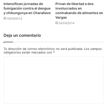
Intensifican jornadas de
Privan de libertad a dos
fumigación contra el dengue
involucrados en
y chikungunya en Charallave
contrabando de alimentos en
Vargas
19/09/2014
24/09/2014
Deja un comentario
Tu dirección de correo electrónico no será publicada.
Los campos
obligatorios están marcados con
*
C
o
m
e
n
t
a