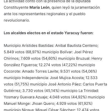
La actividad contó con la presencia de la diputada
Constituyente
María León
, quien leyó la juramentación
ante los representantes regionales y el pueblo
revolucionario.
Los alcaldes electos en el estado Yaracuy fueron:
Municipio Arístides Bastidas: Anibal Bautista Centeno;
5.849 votos (68,97%) municipio Bolívar: Joel Pérez
Chirinos; 7.609 votos (54,60%) municipio Bruzual: Henry
González Figueroa; 12.274 votos (47,22%) municipio
Cocorote: Amado Torres Lavite; 9.531 votos (54,06%)
municipio Independencia: José Mujica Acosta; 12.533
votos (51,75%) municipio José Antonio Páez: Carlos Puerta
Gutiérrez; 3.730 votos (45,14%) municipio La Trinidad:
Yosmary Guevara Azuaje; 4.048 votos (44,92%) municipio
Manuel Monge: Jhoan Quero; 4.929 votos (61,92%)
municipio Nirgua: Miguel César Sánchez; 12.474 votos