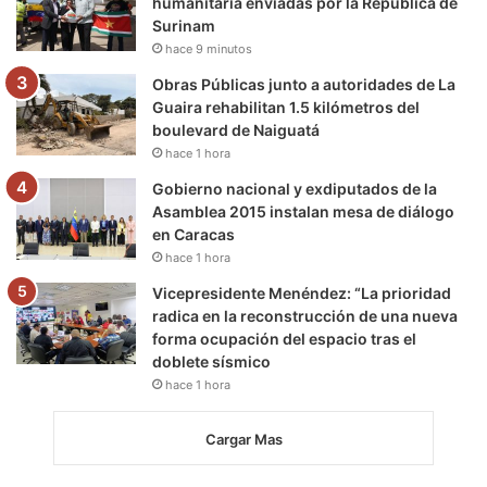
humanitaria enviadas por la República de
Surinam
hace 9 minutos
Obras Públicas junto a autoridades de La
Guaira rehabilitan 1.5 kilómetros del
boulevard de Naiguatá
hace 1 hora
Gobierno nacional y exdiputados de la
Asamblea 2015 instalan mesa de diálogo
en Caracas
hace 1 hora
Vicepresidente Menéndez: “La prioridad
radica en la reconstrucción de una nueva
forma ocupación del espacio tras el
doblete sísmico
hace 1 hora
Cargar Mas