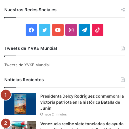
s
c
Nuestras Redes Sociales
a
r
:
F
T
Y
I
T
T
a
w
o
n
e
i
Tweets de YVKE Mundial
c
i
u
s
l
k
e
t
T
t
e
T
Tweets de YVKE Mundial
b
t
u
a
g
o
Noticias Recientes
o
e
b
g
r
k
Presidenta Delcy Rodríguez conmemora la
o
r
e
r
a
victoria patriota en la histórica Batalla de
Junín
k
a
m
hace 2 minutos
m
Venezuela recibe siete toneladas de ayuda