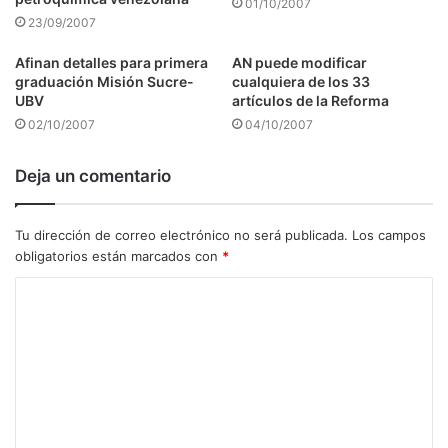
01/10/2007
23/09/2007
Afinan detalles para primera
AN puede modificar
graduación Misión Sucre-
cualquiera de los 33
UBV
artículos de la Reforma
02/10/2007
04/10/2007
Deja un comentario
Tu dirección de correo electrónico no será publicada.
Los campos
obligatorios están marcados con
*
C
o
m
e
n
t