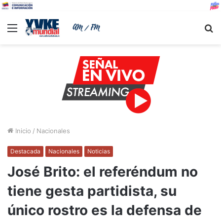
Menu
B
Inicio
/
Nacionales
Destacada
Nacionales
Noticias
José Brito: el referéndum no
tiene gesta partidista, su
único rostro es la defensa de