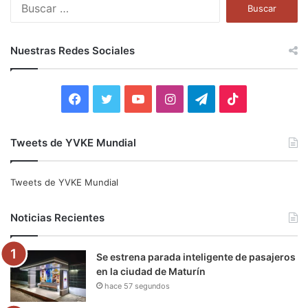
B
u
s
c
Nuestras Redes Sociales
a
r
:
F
T
Y
I
T
T
a
w
o
n
e
i
Tweets de YVKE Mundial
c
i
u
s
l
k
e
t
T
t
e
T
Tweets de YVKE Mundial
b
t
u
a
g
o
Noticias Recientes
o
e
b
g
r
k
Se estrena parada inteligente de pasajeros
o
r
e
r
a
en la ciudad de Maturín
hace 57 segundos
k
a
m