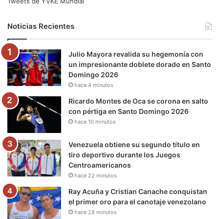
e
t
T
t
e
T
Tweets de YVKE Mundial
b
t
u
a
g
o
Noticias Recientes
o
e
b
g
r
k
Julio Mayora revalida su hegemonía con
o
r
e
r
a
un impresionante doblete dorado en Santo
Domingo 2026
k
a
m
hace 4 minutos
m
Ricardo Montes de Oca se corona en salto
con pértiga en Santo Domingo 2026
hace 10 minutos
Venezuela obtiene su segundo título en
tiro deportivo durante los Juegos
Centroamericanos
hace 22 minutos
Ray Acuña y Cristian Canache conquistan
el primer oro para el canotaje venezolano
hace 28 minutos