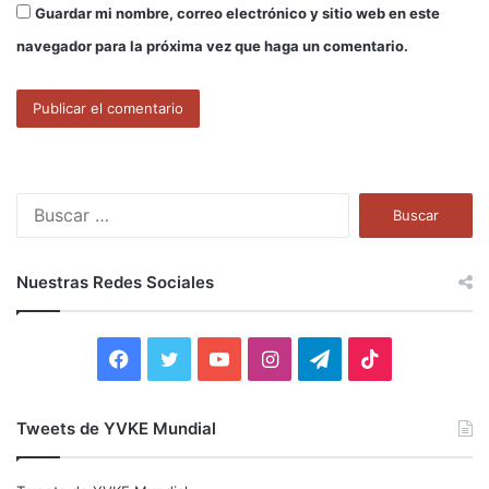
Guardar mi nombre, correo electrónico y sitio web en este
navegador para la próxima vez que haga un comentario.
B
u
s
c
Nuestras Redes Sociales
a
r
:
F
T
Y
I
T
T
a
w
o
n
e
i
Tweets de YVKE Mundial
c
i
u
s
l
k