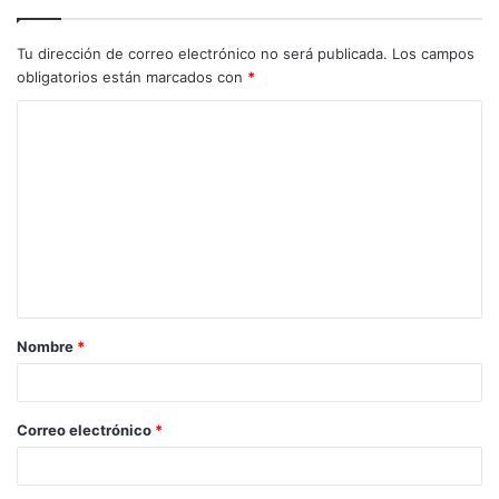
Tu dirección de correo electrónico no será publicada.
Los campos
obligatorios están marcados con
*
C
o
m
e
n
t
a
Nombre
*
r
i
o
Correo electrónico
*
*