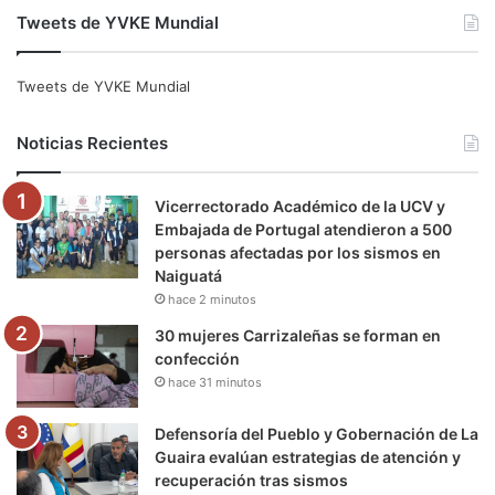
Tweets de YVKE Mundial
c
i
u
s
l
k
e
t
T
t
e
T
Tweets de YVKE Mundial
b
t
u
a
g
o
Noticias Recientes
o
e
b
g
r
k
Vicerrectorado Académico de la UCV y
o
r
e
r
a
Embajada de Portugal atendieron a 500
personas afectadas por los sismos en
k
a
m
Naiguatá
hace 2 minutos
m
30 mujeres Carrizaleñas se forman en
confección
hace 31 minutos
Defensoría del Pueblo y Gobernación de La
Guaira evalúan estrategias de atención y
recuperación tras sismos