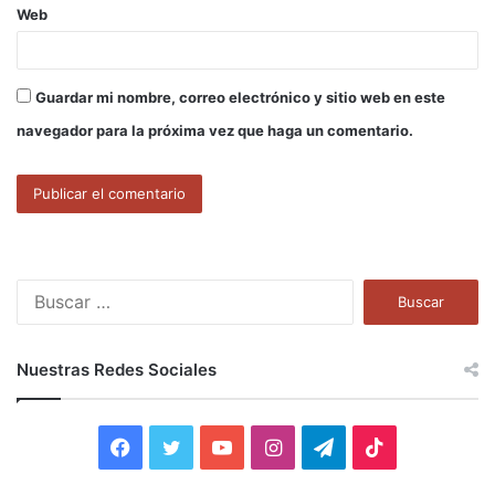
Web
Guardar mi nombre, correo electrónico y sitio web en este
navegador para la próxima vez que haga un comentario.
B
u
s
c
Nuestras Redes Sociales
a
r
:
F
T
Y
I
T
T
a
w
o
n
e
i