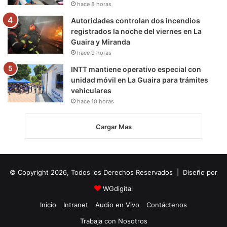
hace 8 horas
Autoridades controlan dos incendios
registrados la noche del viernes en La
Guaira y Miranda
hace 9 horas
INTT mantiene operativo especial con
unidad móvil en La Guaira para trámites
vehiculares
hace 10 horas
Cargar Mas
© Copyright 2026, Todos los Derechos Reservados | Diseño por
WGdigital
Inicio
Intranet
Audio en Vivo
Contáctenos
Trabaja con Nosotros