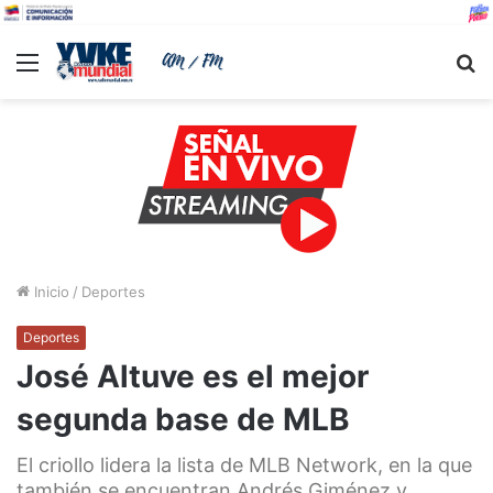
Menu
B
Inicio
/
Deportes
Deportes
José Altuve es el mejor
segunda base de MLB
El criollo lidera la lista de MLB Network, en la que
también se encuentran Andrés Giménez y