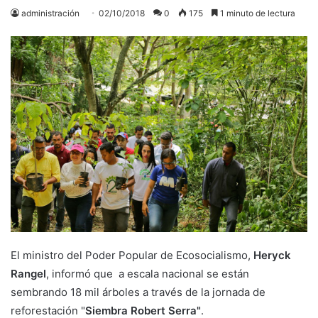
administración
02/10/2018
0
175
1 minuto de lectura
El ministro del Poder Popular de Ecosocialismo,
Heryck
Rangel
, informó que a escala nacional se están
sembrando 18 mil árboles a través de la jornada de
reforestación "
Siembra
Robert Serra"
.