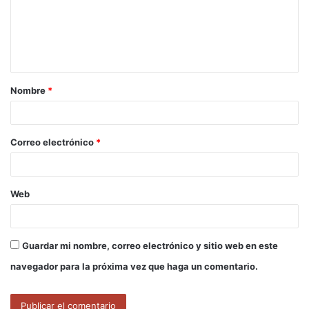
e
n
t
a
Nombre
*
r
i
o
Correo electrónico
*
*
Web
Guardar mi nombre, correo electrónico y sitio web en este
navegador para la próxima vez que haga un comentario.