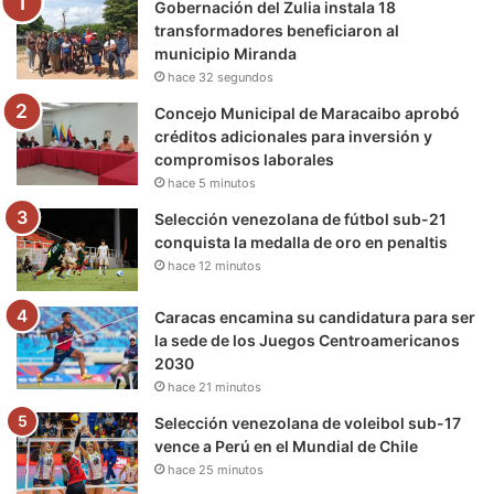
Gobernación del Zulia instala 18
o
r
e
r
a
transformadores beneficiaron al
municipio Miranda
k
a
m
hace 32 segundos
m
Concejo Municipal de Maracaibo aprobó
créditos adicionales para inversión y
compromisos laborales
hace 5 minutos
Selección venezolana de fútbol sub-21
conquista la medalla de oro en penaltis
hace 12 minutos
Caracas encamina su candidatura para ser
la sede de los Juegos Centroamericanos
2030
hace 21 minutos
Selección venezolana de voleibol sub-17
vence a Perú en el Mundial de Chile
hace 25 minutos