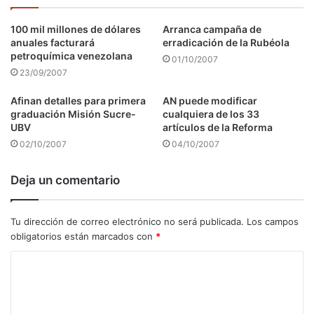
100 mil millones de dólares
Arranca campaña de
anuales facturará
erradicación de la Rubéola
petroquímica venezolana
01/10/2007
23/09/2007
Afinan detalles para primera
AN puede modificar
graduación Misión Sucre-
cualquiera de los 33
UBV
artículos de la Reforma
02/10/2007
04/10/2007
Deja un comentario
Tu dirección de correo electrónico no será publicada.
Los campos
obligatorios están marcados con
*
C
o
m