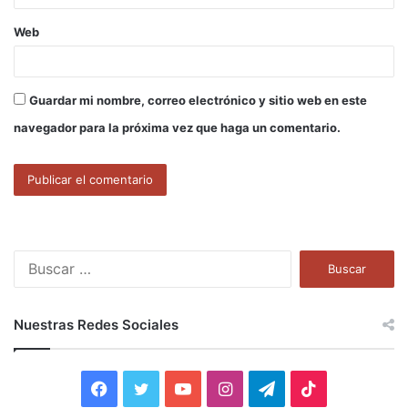
Web
Guardar mi nombre, correo electrónico y sitio web en este
navegador para la próxima vez que haga un comentario.
B
u
s
c
Nuestras Redes Sociales
a
r
:
F
T
Y
I
T
T