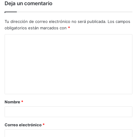
Deja un comentario
Tu dirección de correo electrónico no será publicada.
Los campos
obligatorios están marcados con
*
C
o
m
e
n
t
a
Nombre
*
r
i
o
Correo electrónico
*
*