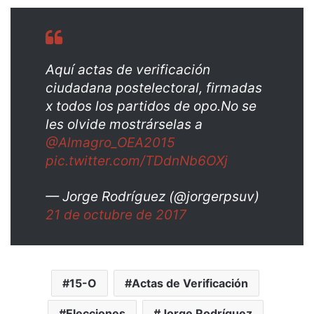
Aquí actas de verificación
ciudadana postelectoral, firmadas
x todos los partidos de opo.No se
les olvide mostrárselas a
@Almagro_OEA2015
pic.twitter.com/TDdnNb6OXj
— Jorge Rodríguez (@jorgerpsuv)
21 de octubre de 2017
15-O
Actas de Verificación
Elecciones
Jorge Rodríguez