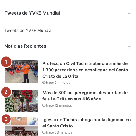
a
w
o
n
e
i
Tweets de YVKE Mundial
c
i
u
s
l
k
e
t
T
t
e
T
Tweets de YVKE Mundial
b
t
u
a
g
o
Noticias Recientes
o
e
b
g
r
k
Protección Civil Táchira atendió a más de
o
r
e
r
a
1.300 peregrinos en despliegue del Santo
Cristo de La Grita
k
a
m
hace 2 minutos
m
Más de 300 mil peregrinos desbordan de
fe a La Grita en sus 416 años
hace 12 minutos
Iglesia de Táchira aboga por la dignidad en
el Santo Cristo
hace 23 minutos