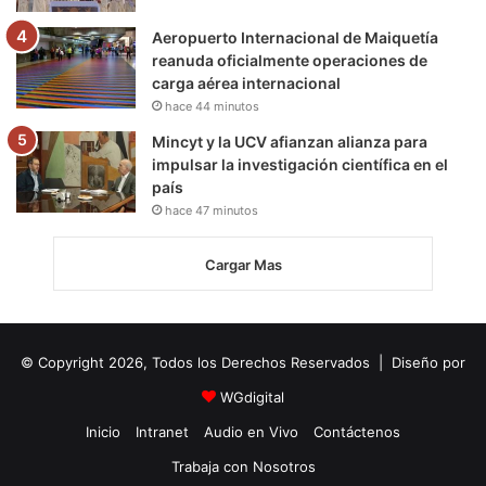
Aeropuerto Internacional de Maiquetía
reanuda oficialmente operaciones de
carga aérea internacional
hace 44 minutos
Mincyt y la UCV afianzan alianza para
impulsar la investigación científica en el
país
hace 47 minutos
Cargar Mas
© Copyright 2026, Todos los Derechos Reservados | Diseño por
WGdigital
Inicio
Intranet
Audio en Vivo
Contáctenos
Trabaja con Nosotros