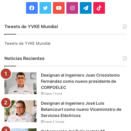
:
F
T
Y
I
T
T
a
w
o
n
e
i
Tweets de YVKE Mundial
c
i
u
s
l
k
e
t
T
t
e
T
Tweets de YVKE Mundial
b
t
u
a
g
o
Noticias Recientes
o
e
b
g
r
k
Designan al ingeniero Juan Crisóstomo
o
r
e
r
a
Fernández como nuevo presidente de
CORPOELEC
k
a
m
hace 1 hora
m
Designan al ingeniero José Luis
Betancourt como nuevo Viceministro de
Servicios Eléctricos
hace 2 horas