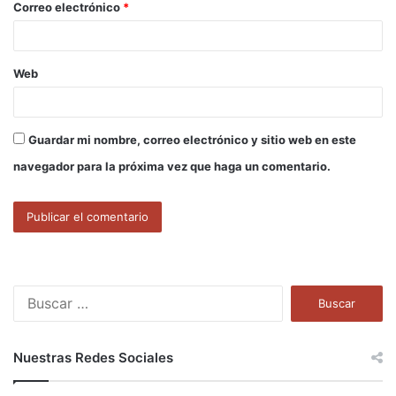
Correo electrónico
*
*
Web
Guardar mi nombre, correo electrónico y sitio web en este
navegador para la próxima vez que haga un comentario.
B
u
s
c
Nuestras Redes Sociales
a
r