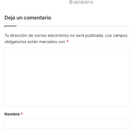
28/08/2014
Deja un comentario
Tu dirección de correo electrónico no será publicada.
Los campos
obligatorios están marcados con
*
C
o
m
e
n
t
a
Nombre
*
r
i
o