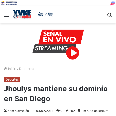
Menu
B
Inicio
/
Deportes
Deportes
Jhoulys mantiene su dominio
en San Diego
administración
04/07/2017
0
292
1 minuto de lectura