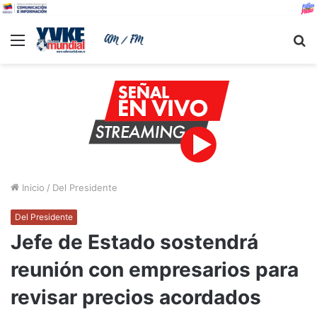
Menu
B
Inicio
/
Del Presidente
Del Presidente
Jefe de Estado sostendrá
reunión con empresarios para
revisar precios acordados