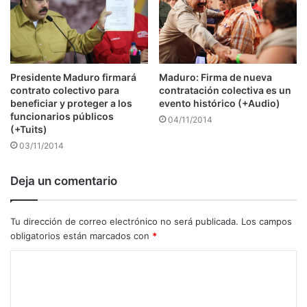
Presidente Maduro firmará
Maduro: Firma de nueva
contrato colectivo para
contratación colectiva es un
beneficiar y proteger a los
evento histórico (+Audio)
funcionarios públicos
04/11/2014
(+Tuits)
03/11/2014
Deja un comentario
Tu dirección de correo electrónico no será publicada.
Los campos
obligatorios están marcados con
*
C
o
m