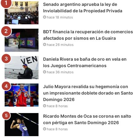
Senado argentino aprueba la ley de
o
r
e
r
a
Inviolabilidad de la Propiedad Privada
hace 18 minutos
k
a
m
m
BDT financia la recuperación de comercios
afectados por sismos en La Guaira
hace 26 minutos
Daniela Rivera se baña de oro en vela en
los Juegos Centroamericanos
hace 36 minutos
Julio Mayora revalida su hegemonía con
un impresionante doblete dorado en Santo
Domingo 2026
hace 8 horas
Ricardo Montes de Oca se corona en salto
con pértiga en Santo Domingo 2026
hace 8 horas