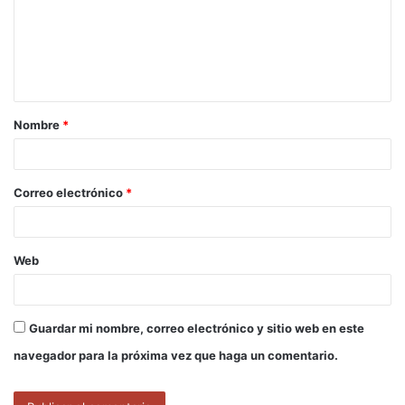
e
n
t
a
Nombre
*
r
i
o
Correo electrónico
*
*
Web
Guardar mi nombre, correo electrónico y sitio web en este
navegador para la próxima vez que haga un comentario.