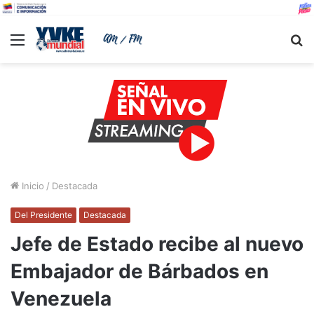
Menu
B
Inicio
/
Destacada
Del Presidente
Destacada
Jefe de Estado recibe al nuevo
Embajador de Bárbados en
Venezuela