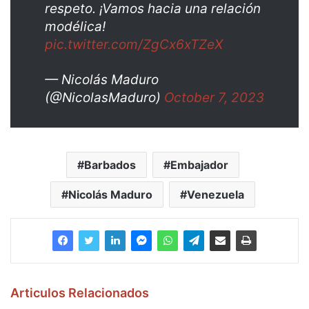
respeto. ¡Vamos hacia una relación
modélica!
pic.twitter.com/ZgCx6xTZeX
— Nicolás Maduro
(@NicolasMaduro)
October 7, 2023
Barbados
Embajador
Nicolás Maduro
Venezuela
Articulos Relacionados