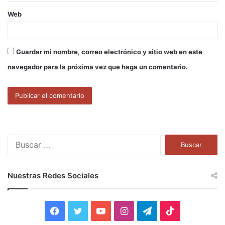
Web
Guardar mi nombre, correo electrónico y sitio web en este
navegador para la próxima vez que haga un comentario.
B
u
s
c
Nuestras Redes Sociales
a
r
:
F
T
Y
I
T
T