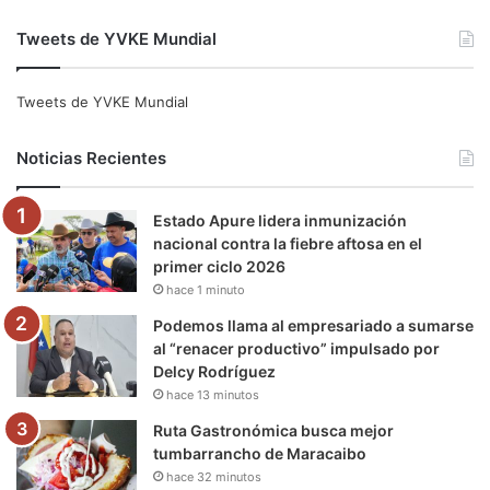
a
w
o
n
e
i
Tweets de YVKE Mundial
c
i
u
s
l
k
e
t
T
t
e
T
Tweets de YVKE Mundial
b
t
u
a
g
o
Noticias Recientes
o
e
b
g
r
k
Estado Apure lidera inmunización
o
r
e
r
a
nacional contra la fiebre aftosa en el
primer ciclo 2026
k
a
m
hace 1 minuto
m
Podemos llama al empresariado a sumarse
al “renacer productivo” impulsado por
Delcy Rodríguez
hace 13 minutos
Ruta Gastronómica busca mejor
tumbarrancho de Maracaibo
hace 32 minutos