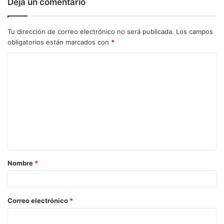
Deja un comentario
Tu dirección de correo electrónico no será publicada.
Los campos
obligatorios están marcados con
*
C
o
m
e
n
t
a
Nombre
*
r
i
o
Correo electrónico
*
*